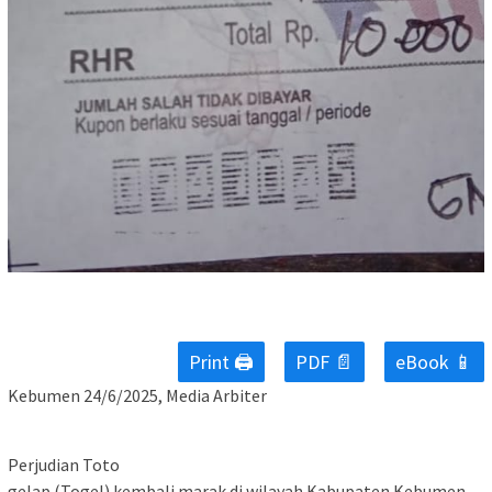
Print 🖨
PDF 📄
eBook 📱
Kebumen 24/6/2025, Media Arbiter
Perjudian Toto
gelap (Togel) kembali marak di wilayah Kabupaten Kebumen,