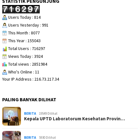
STATISTIK PENGUNJUNG
Users Today : 814
Users Yesterday : 991
This Month : 8077
This Year : 155043
Total Users : 716297
Views Today : 3924
Total views : 2851984
Who's Online : 11
Your IP Address : 216.73.217.34
PALING BANYAK DILIHAT
BERITA
19549 Dilihat
Kepala UPTD Laboratorum Kesehatan Provin…
BERITA
5930 Dilihat