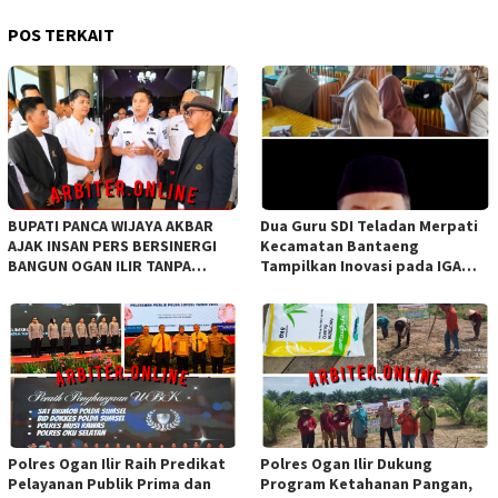
POS TERKAIT
BUPATI PANCA WIJAYA AKBAR
Dua Guru SDI Teladan Merpati
AJAK INSAN PERS BERSINERGI
Kecamatan Bantaeng
BANGUN OGAN ILIR TANPA
Tampilkan Inovasi pada IGA
SEKAT ORGANISASI
Award 2026 Regional IV
Sulawesi
Polres Ogan Ilir Raih Predikat
Polres Ogan Ilir Dukung
Pelayanan Publik Prima dan
Program Ketahanan Pangan,