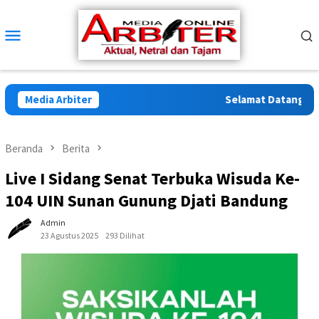
Loncat
ke
Menu
konten
Mobile
Media Arbiter
Selamat Datang di Arb
Beranda
Berita
Live I Sidang Senat Terbuka Wisuda Ke-
104 UIN Sunan Gunung Djati Bandung
Admin
23 Agustus 2025
293 Dilihat