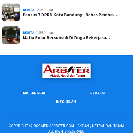
BERITA
2023 Dilihat
Pansus 7 DPRD Kota Bandung : Bahas Pembe…
BERITA
1953 Dilihat
Mafia Solar Bersubsidi Di Duga Bekerjasa…
HAK SANGGAH
REDAKSI
INFO IKLAN
COPYRIGHT © 2020 MEDIAARBITER.COM – AKTUAL, NETRAL DAN TAJAM.
ALL RIGHTS RESERVED