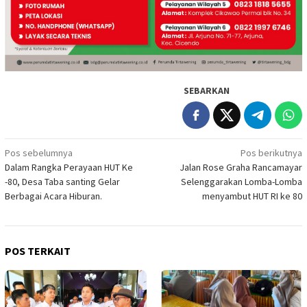
SEBARKAN
Navigasi
Pos sebelumnya
Pos berikutnya
Dalam Rangka Perayaan HUT Ke
Jalan Rose Graha Rancamayar
pos
-80, Desa Taba santing Gelar
Selenggarakan Lomba-Lomba
Berbagai Acara Hiburan.
menyambut HUT RI ke 80
POS TERKAIT