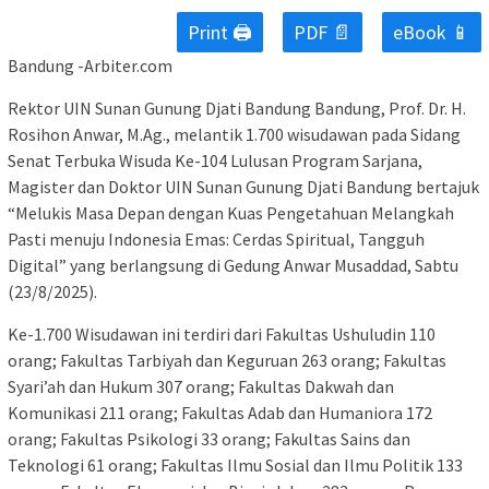
Print 🖨
PDF 📄
eBook 📱
Bandung -Arbiter.com
Rektor UIN Sunan Gunung Djati Bandung Bandung, Prof. Dr. H.
Rosihon Anwar, M.Ag., melantik 1.700 wisudawan pada Sidang
Senat Terbuka Wisuda Ke-104 Lulusan Program Sarjana,
Magister dan Doktor UIN Sunan Gunung Djati Bandung bertajuk
“Melukis Masa Depan dengan Kuas Pengetahuan Melangkah
Pasti menuju Indonesia Emas: Cerdas Spiritual, Tangguh
Digital” yang berlangsung di Gedung Anwar Musaddad, Sabtu
(23/8/2025).
Ke-1.700 Wisudawan ini terdiri dari Fakultas Ushuludin 110
orang; Fakultas Tarbiyah dan Keguruan 263 orang; Fakultas
Syari’ah dan Hukum 307 orang; Fakultas Dakwah dan
Komunikasi 211 orang; Fakultas Adab dan Humaniora 172
orang; Fakultas Psikologi 33 orang; Fakultas Sains dan
Teknologi 61 orang; Fakultas Ilmu Sosial dan Ilmu Politik 133