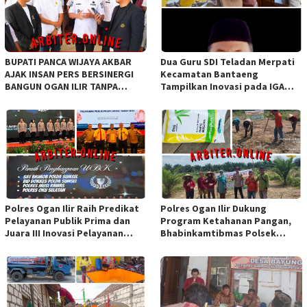
BUPATI PANCA WIJAYA AKBAR
Dua Guru SDI Teladan Merpati
AJAK INSAN PERS BERSINERGI
Kecamatan Bantaeng
BANGUN OGAN ILIR TANPA
Tampilkan Inovasi pada IGA
SEKAT ORGANISASI
Award 2026 Regional IV
Sulawesi
Polres Ogan Ilir Raih Predikat
Polres Ogan Ilir Dukung
Pelayanan Publik Prima dan
Program Ketahanan Pangan,
Juara III Inovasi Pelayanan
Bhabinkamtibmas Polsek
Publik Tingkat Polda Sumsel
Indralaya Hadiri Penanaman
Jagung Pipil di Desa Sungai
Rambutan