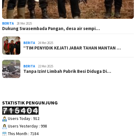
BERITA
28 Mei 2025
Dukung Swasembada Pangan, desa air sempi…
BERITA
24 Mei 2025
“TIM PENYIDIK KEJATI JABAR TAHAN MANTAN …
BERITA
22 Mei 2025
Tanpa Izin! Limbah Pabrik Besi Diduga Di…
STATISTIK PENGUNJUNG
Users Today : 912
Users Yesterday : 998
This Month : 7184