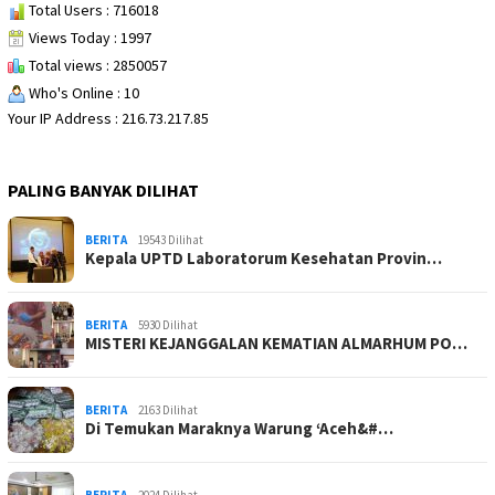
Total Users : 716018
Views Today : 1997
Total views : 2850057
Who's Online : 10
Your IP Address : 216.73.217.85
PALING BANYAK DILIHAT
BERITA
19543 Dilihat
Kepala UPTD Laboratorum Kesehatan Provin…
BERITA
5930 Dilihat
MISTERI KEJANGGALAN KEMATIAN ALMARHUM PO…
BERITA
2163 Dilihat
Di Temukan Maraknya Warung ‘Aceh&#…
BERITA
2024 Dilihat