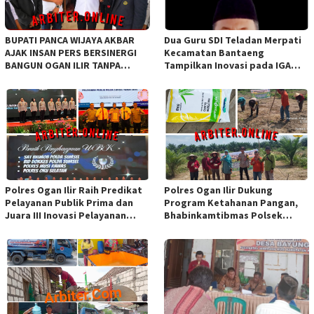
BUPATI PANCA WIJAYA AKBAR
Dua Guru SDI Teladan Merpati
AJAK INSAN PERS BERSINERGI
Kecamatan Bantaeng
BANGUN OGAN ILIR TANPA
Tampilkan Inovasi pada IGA
SEKAT ORGANISASI
Award 2026 Regional IV
Sulawesi
Polres Ogan Ilir Raih Predikat
Polres Ogan Ilir Dukung
Pelayanan Publik Prima dan
Program Ketahanan Pangan,
Juara III Inovasi Pelayanan
Bhabinkamtibmas Polsek
Publik Tingkat Polda Sumsel
Indralaya Hadiri Penanaman
Jagung Pipil di Desa Sungai
Rambutan