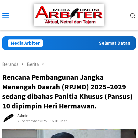
Loncat
ke
Menu
konten
Mobile
Media Arbiter
Selamat Datang di Ar
Beranda
Berita
Rencana Pembangunan Jangka
Menengah Daerah (RPJMD) 2025–2029
sedang dibahas Panitia Khusus (Pansus)
10 dipimpin Heri Hermawan.
Admin
28 September 2025
169 Dilihat