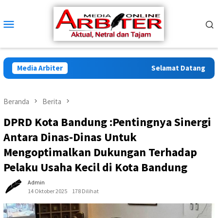
Loncat
ke
Menu
konten
Mobile
Media Arbiter
Selamat Datang di Arbi
Beranda
Berita
DPRD Kota Bandung :Pentingnya Sinergi
Antara Dinas-Dinas Untuk
Mengoptimalkan Dukungan Terhadap
Pelaku Usaha Kecil di Kota Bandung
Admin
14 Oktober 2025
178 Dilihat