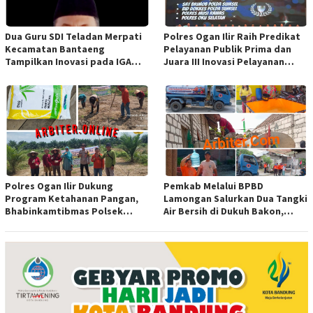
Dua Guru SDI Teladan Merpati
Polres Ogan Ilir Raih Predikat
Kecamatan Bantaeng
Pelayanan Publik Prima dan
Tampilkan Inovasi pada IGA
Juara III Inovasi Pelayanan
Award 2026 Regional IV
Publik Tingkat Polda Sumsel
Sulawesi
Polres Ogan Ilir Dukung
Pemkab Melalui BPBD
Program Ketahanan Pangan,
Lamongan Salurkan Dua Tangki
Bhabinkamtibmas Polsek
Air Bersih di Dukuh Bakon,
Indralaya Hadiri Penanaman
Ngimbang
Jagung Pipil di Desa Sungai
Rambutan