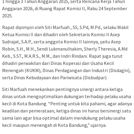
1 hingga 3 Tahun Anggaran 2025, serta Rencana Kerja Tahun
Anggaran 2026, di Ruang Rapat Komisi II, Rabu 24 September
2025.
Rapat dipimpin oleh Siti Marfuah , SS, S.Pd, M.Pd., selaku Wakil
Ketua Komisi II dan dihadiri oleh Sekretaris Komisi II Asep
Sudrajat, S.A.P., serta anggota Komisi II lainnya, yaitu Asep
Robin, S.H., M.H., Sendi Lukmanulhakim, Sherly Theresia, A.Md
Keb., S.ST., M.A.R.S., M.M., dan Indri Rindani. Rapat juga turut
dihadiri perwakilan dari Dinas Koperasi dan Usaha Kecil
Menengah (KUKM), Dinas Perdagangan dan Industri (Disdagin),
serta Dinas Kebudayaan dan Pariwisata (Disbudpar).
Siti Marfuah menekankan pentingnya sinergi antara ketiga
dinas untuk mengoptimalkan dukungan terhadap pelaku usaha
kecil di Kota Bandung. “Penting untuk kita pahami, agar adanya
keadilan dan pemerataan, ketiga dinas ini harus bersinergi satu
sama lain agar bisa optimal dalam mendukung pelaku usaha
kecil maupun menengah di Kota Bandung,” ujarnya.