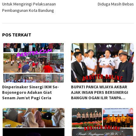
Untuk Mengiringi Pelaksanaan
Diduga Masih Bebas
Pembangunan Kota Bandung
POS TERKAIT
Dinperinaker Sinergi IKM Se-
BUPATI PANCA WIJAYA AKBAR
Bojonegoro Adakan Giat
AJAK INSAN PERS BERSINERGI
Senam Jum’at Pagi Ceria
BANGUN OGAN ILIR TANPA
SEKAT ORGANISASI