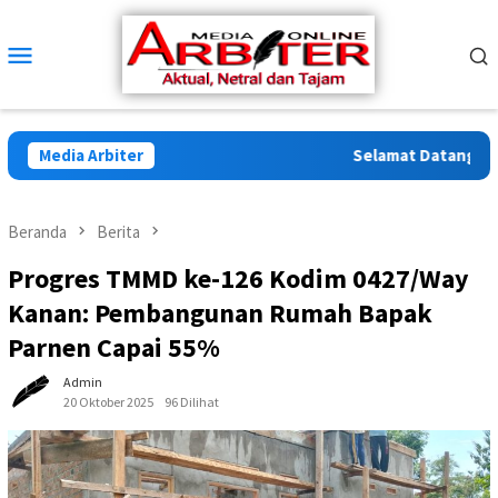
Loncat
ke
Menu
konten
Mobile
Media Arbiter
Selamat Datang di Arb
Beranda
Berita
Progres TMMD ke-126 Kodim 0427/Way
Kanan: Pembangunan Rumah Bapak
Parnen Capai 55%
Admin
20 Oktober 2025
96 Dilihat