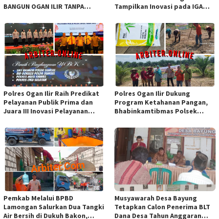
BANGUN OGAN ILIR TANPA
Tampilkan Inovasi pada IGA
SEKAT ORGANISASI
Award 2026 Regional IV
Sulawesi
Polres Ogan Ilir Raih Predikat
Polres Ogan Ilir Dukung
Pelayanan Publik Prima dan
Program Ketahanan Pangan,
Juara III Inovasi Pelayanan
Bhabinkamtibmas Polsek
Publik Tingkat Polda Sumsel
Indralaya Hadiri Penanaman
Jagung Pipil di Desa Sungai
Rambutan
Pemkab Melalui BPBD
Musyawarah Desa Bayung
Lamongan Salurkan Dua Tangki
Tetapkan Calon Penerima BLT
Air Bersih di Dukuh Bakon,
Dana Desa Tahun Anggaran