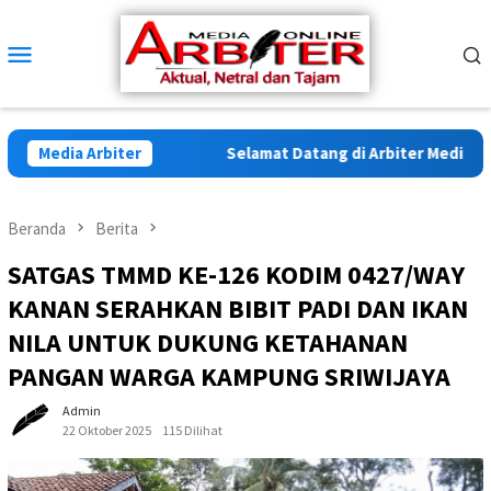
Loncat
ke
Menu
konten
Mobile
Media Arbiter
Selamat Datang di Arbiter Media Onlin
Beranda
Berita
SATGAS TMMD KE-126 KODIM 0427/WAY
KANAN SERAHKAN BIBIT PADI DAN IKAN
NILA UNTUK DUKUNG KETAHANAN
PANGAN WARGA KAMPUNG SRIWIJAYA
Admin
22 Oktober 2025
115 Dilihat