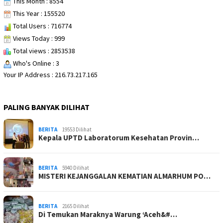
This Month : 8554
This Year : 155520
Total Users : 716774
Views Today : 999
Total views : 2853538
Who's Online : 3
Your IP Address : 216.73.217.165
PALING BANYAK DILIHAT
BERITA
19553 Dilihat
Kepala UPTD Laboratorum Kesehatan Provin…
BERITA
5940 Dilihat
MISTERI KEJANGGALAN KEMATIAN ALMARHUM PO…
BERITA
2165 Dilihat
Di Temukan Maraknya Warung ‘Aceh&#…