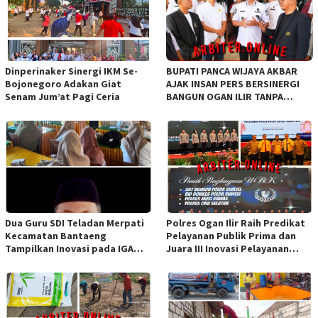
Dinperinaker Sinergi IKM Se-
BUPATI PANCA WIJAYA AKBAR
Bojonegoro Adakan Giat
AJAK INSAN PERS BERSINERGI
Senam Jum’at Pagi Ceria
BANGUN OGAN ILIR TANPA
SEKAT ORGANISASI
Dua Guru SDI Teladan Merpati
Polres Ogan Ilir Raih Predikat
Kecamatan Bantaeng
Pelayanan Publik Prima dan
Tampilkan Inovasi pada IGA
Juara III Inovasi Pelayanan
Award 2026 Regional IV
Publik Tingkat Polda Sumsel
Sulawesi