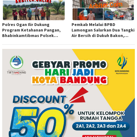
Polres Ogan Ilir Dukung
Pemkab Melalui BPBD
Program Ketahanan Pangan,
Lamongan Salurkan Dua Tangki
Bhabinkamtibmas Polsek
Air Bersih di Dukuh Bakon,
Indralaya Hadiri Penanaman
Ngimbang
Jagung Pipil di Desa Sungai
Rambutan