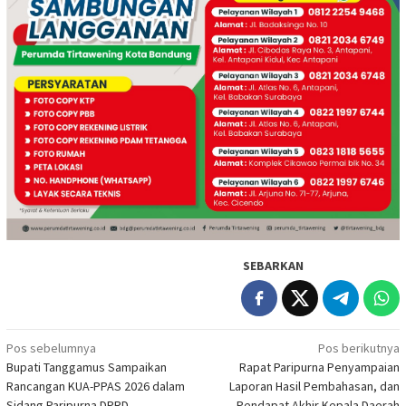
SEBARKAN
Navigasi
Pos sebelumnya
Pos berikutnya
Bupati Tanggamus Sampaikan
Rapat Paripurna Penyampaian
pos
Rancangan KUA-PPAS 2026 dalam
Laporan Hasil Pembahasan, dan
Sidang Paripurna DPRD
Pendapat Akhir Kepala Daerah