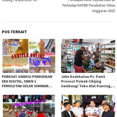
Terhadap RAPBD Perubahan Tahun
Anggaran 2025
POS TERKAIT
PERKUAT SINERGI PENDIDIKAN
Jalin Kedekatan Ps. Panit
ERA DIGITAL, SMKN 1
Provost Polsek Cikijing
PEMULUTAN GELAR SEMINAR
Sambangi Toko Alat Pancing,
PARENTING DAN RAPAT KOMITE
Sampaikan Himbauan
Kamtibmas