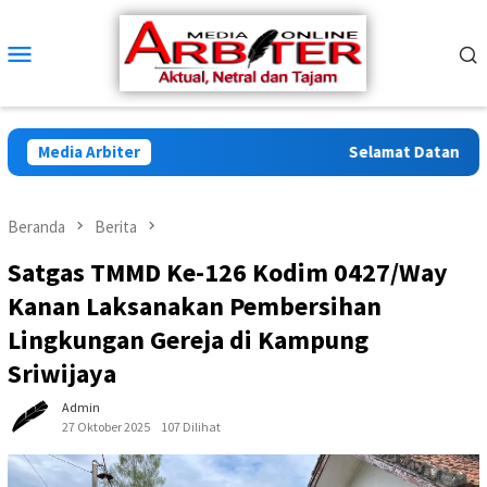
Loncat
ke
Menu
konten
Mobile
Media Arbiter
Selamat Datang di Ar
Beranda
Berita
Satgas TMMD Ke-126 Kodim 0427/Way
Kanan Laksanakan Pembersihan
Lingkungan Gereja di Kampung
Sriwijaya
Admin
27 Oktober 2025
107 Dilihat