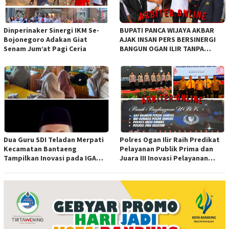
Dinperinaker Sinergi IKM Se-
BUPATI PANCA WIJAYA AKBAR
Bojonegoro Adakan Giat
AJAK INSAN PERS BERSINERGI
Senam Jum’at Pagi Ceria
BANGUN OGAN ILIR TANPA
SEKAT ORGANISASI
Dua Guru SDI Teladan Merpati
Polres Ogan Ilir Raih Predikat
Kecamatan Bantaeng
Pelayanan Publik Prima dan
Tampilkan Inovasi pada IGA
Juara III Inovasi Pelayanan
Award 2026 Regional IV
Publik Tingkat Polda Sumsel
Sulawesi