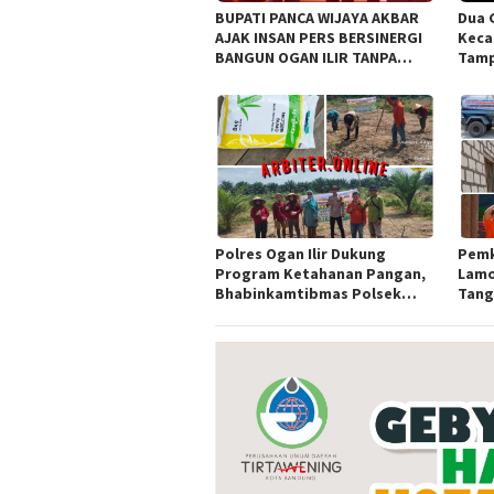
BUPATI PANCA WIJAYA AKBAR
Dua 
AJAK INSAN PERS BERSINERGI
Keca
BANGUN OGAN ILIR TANPA
Tamp
SEKAT ORGANISASI
Awar
Sula
Polres Ogan Ilir Dukung
Pemk
Program Ketahanan Pangan,
Lamo
Bhabinkamtibmas Polsek
Tangk
Indralaya Hadiri Penanaman
Bako
Jagung Pipil di Desa Sungai
Rambutan