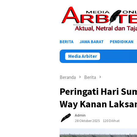
Loncat
ke
konten
BERITA
JAWA BARAT
PENDIDIKAN
Media Arbiter
Beranda
Berita
Peringati Hari S
Way Kanan Laksa
Admin
28 Oktober 2025
120 Dilihat