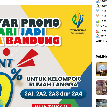
User
User
This 
This 
Total
View
Total
Who's
Your IP
PALIN