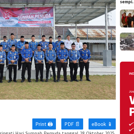
sempi
Print 🖨
PDF 📄
eBook 📱
ngati Hari Sumpah Pemuda tanggal 28 Oktober 2025,