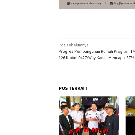
Navigasi
Pos sebelumnya
Progres Pembangunan Rumah Program TM
pos
126 Kodim 0427/Way Kanan Mencapai 87%
POS TERKAIT