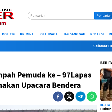
Pencarian
POLITIK
KRIMINAL
OLAHRAGA
HAK SANGGAH
REDAKSI
I
Selamat Datang di
BERIT
umpah Pemuda ke – 97Lapas
nakan Upacara Bendera
BERITA
Dukung