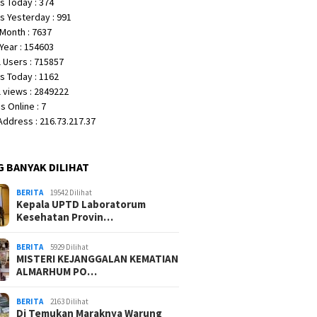
s Today : 374
s Yesterday : 991
Month : 7637
Year : 154603
 Users : 715857
s Today : 1162
 views : 2849222
 Online : 7
 Address : 216.73.217.37
G BANYAK DILIHAT
BERITA
19542 Dilihat
Kepala UPTD Laboratorum
Kesehatan Provin…
BERITA
5929 Dilihat
MISTERI KEJANGGALAN KEMATIAN
ALMARHUM PO…
BERITA
2163 Dilihat
Di Temukan Maraknya Warung