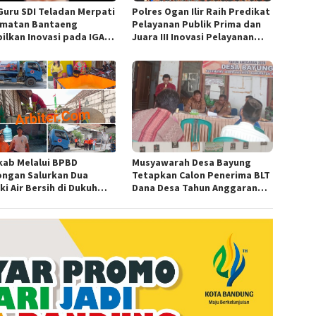
Guru SDI Teladan Merpati
Polres Ogan Ilir Raih Predikat
matan Bantaeng
Pelayanan Publik Prima dan
ilkan Inovasi pada IGA
Juara III Inovasi Pelayanan
d 2026 Regional IV
Publik Tingkat Polda Sumsel
wesi
ab Melalui BPBD
Musyawarah Desa Bayung
ngan Salurkan Dua
Tetapkan Calon Penerima BLT
i Air Bersih di Dukuh
Dana Desa Tahun Anggaran
n, Ngimbang
2026