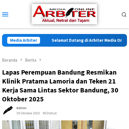
Loncat
ke
Menu
konten
Mobile
Media Arbiter
Selamat Datang di Arbiter Media Online - 
Beranda
Berita
Lapas Perempuan Bandung Resmikan
Klinik Pratama Lamoria dan Teken 21
Kerja Sama Lintas Sektor Bandung, 30
Oktober 2025
Admin
30 Oktober 2025
96 Dilihat