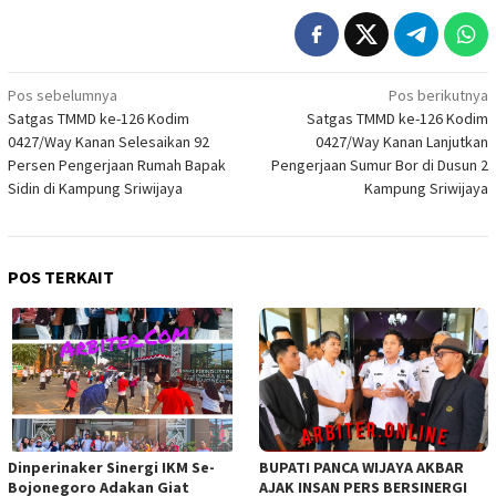
Navigasi
Pos sebelumnya
Pos berikutnya
Satgas TMMD ke-126 Kodim
Satgas TMMD ke-126 Kodim
pos
0427/Way Kanan Selesaikan 92
0427/Way Kanan Lanjutkan
Persen Pengerjaan Rumah Bapak
Pengerjaan Sumur Bor di Dusun 2
Sidin di Kampung Sriwijaya
Kampung Sriwijaya
POS TERKAIT
Dinperinaker Sinergi IKM Se-
BUPATI PANCA WIJAYA AKBAR
Bojonegoro Adakan Giat
AJAK INSAN PERS BERSINERGI