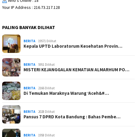
Who's Online : 18
Your IP Address : 216.73.217.128
PALING BANYAK DILIHAT
BERITA
19571 Dilihat
Kepala UPTD Laboratorum Kesehatan Provin…
BERITA
5951 Dilihat
MISTERI KEJANGGALAN KEMATIAN ALMARHUM PO…
BERITA
2166 Dilihat
Di Temukan Maraknya Warung ‘Aceh&#…
BERITA
2028 Dilihat
Pansus 7 DPRD Kota Bandung : Bahas Pembe…
BERITA
1958 Dilihat