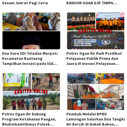
Senam Jum’at Pagi Ceria
BANGUN OGAN ILIR TANPA
SEKAT ORGANISASI
Dua Guru SDI Teladan Merpati
Polres Ogan Ilir Raih Predikat
Kecamatan Bantaeng
Pelayanan Publik Prima dan
Tampilkan Inovasi pada IGA
Juara III Inovasi Pelayanan
Award 2026 Regional IV
Publik Tingkat Polda Sumsel
Sulawesi
Polres Ogan Ilir Dukung
Pemkab Melalui BPBD
Program Ketahanan Pangan,
Lamongan Salurkan Dua Tangki
Bhabinkamtibmas Polsek
Air Bersih di Dukuh Bakon,