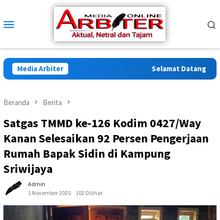
Loncat
ke
Menu
konten
Mobile
Media Arbiter
Selamat Datang di Arbi
Beranda
Berita
Satgas TMMD ke-126 Kodim 0427/Way
Kanan Selesaikan 92 Persen Pengerjaan
Rumah Bapak Sidin di Kampung
Sriwijaya
Admin
1 November 2025
102 Dilihat