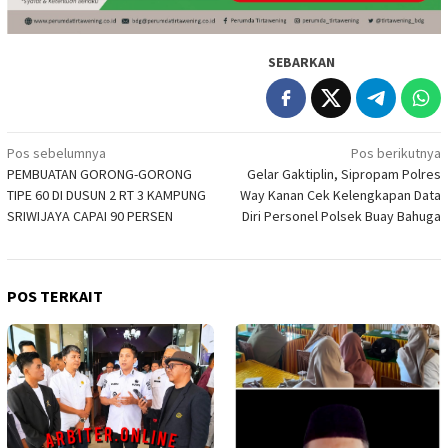
SEBARKAN
Navigasi
Pos sebelumnya
Pos berikutnya
PEMBUATAN GORONG-GORONG
Gelar Gaktiplin, Sipropam Polres
pos
TIPE 60 DI DUSUN 2 RT 3 KAMPUNG
Way Kanan Cek Kelengkapan Data
SRIWIJAYA CAPAI 90 PERSEN
Diri Personel Polsek Buay Bahuga
POS TERKAIT