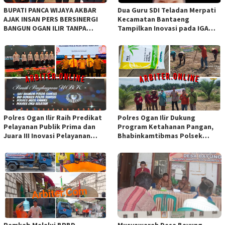
BUPATI PANCA WIJAYA AKBAR
Dua Guru SDI Teladan Merpati
AJAK INSAN PERS BERSINERGI
Kecamatan Bantaeng
BANGUN OGAN ILIR TANPA
Tampilkan Inovasi pada IGA
SEKAT ORGANISASI
Award 2026 Regional IV
Sulawesi
Polres Ogan Ilir Raih Predikat
Polres Ogan Ilir Dukung
Pelayanan Publik Prima dan
Program Ketahanan Pangan,
Juara III Inovasi Pelayanan
Bhabinkamtibmas Polsek
Publik Tingkat Polda Sumsel
Indralaya Hadiri Penanaman
Jagung Pipil di Desa Sungai
Rambutan
Pemkab Melalui BPBD
Musyawarah Desa Bayung