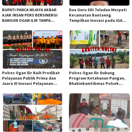
BUPATI PANCA WIJAYA AKBAR
Dua Guru SDI Teladan Merpati
AJAK INSAN PERS BERSINERGI
Kecamatan Bantaeng
BANGUN OGAN ILIR TANPA
Tampilkan Inovasi pada IGA
SEKAT ORGANISASI
Award 2026 Regional IV
Sulawesi
Polres Ogan Ilir Raih Predikat
Polres Ogan Ilir Dukung
Pelayanan Publik Prima dan
Program Ketahanan Pangan,
Juara III Inovasi Pelayanan
Bhabinkamtibmas Polsek
Publik Tingkat Polda Sumsel
Indralaya Hadiri Penanaman
Jagung Pipil di Desa Sungai
Rambutan