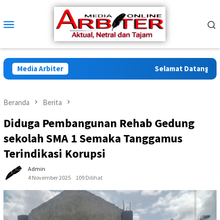
Loncat
ke
Menu
konten
Mobile
Media Arbiter
Selamat Datang di Arb
Beranda
Berita
Diduga Pembangunan Rehab Gedung
sekolah SMA 1 Semaka Tanggamus
Terindikasi Korupsi
Admin
4 November 2025
109 Dilihat