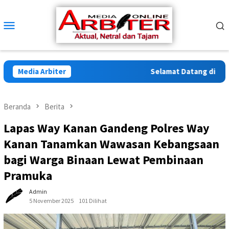
Loncat
ke
Menu
konten
Mobile
Media Arbiter
Selamat Datang di Arbite
Beranda
Berita
Lapas Way Kanan Gandeng Polres Way
Kanan Tanamkan Wawasan Kebangsaan
bagi Warga Binaan Lewat Pembinaan
Pramuka
Admin
5 November 2025
101 Dilihat