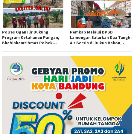
Polres Ogan Ilir Dukung
Pemkab Melalui BPBD
Program Ketahanan Pangan,
Lamongan Salurkan Dua Tangki
Bhabinkamtibmas Polsek
Air Bersih di Dukuh Bakon,
Indralaya Hadiri Penanaman
Ngimbang
Jagung Pipil di Desa Sungai
Rambutan