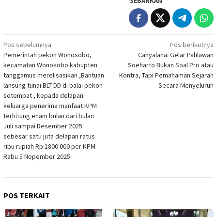
SEBARKAN
Navigasi
Pos sebelumnya
Pos berikutnya
Pemerintah pekon Wonosobo,
Cahyalana: Gelar Pahlawan
pos
kecamatan Wonosobo kabupten
Soeharto Bukan Soal Pro atau
tanggamus merelisasikan ,Bantuan
Kontra, Tapi Pemahaman Sejarah
lansung tunai BLT DD di balai pekon
Secara Menyeluruh
setempat , kepada delapan
keluarga penerima manfaat KPM
terhitung enam bulan dari bulan
Juli sampai Desember 2025
sebesar satu juta delapan ratus
ribu rupiah Rp 1800 000 per KPM
Rabu 5 Nopember 2025.
POS TERKAIT