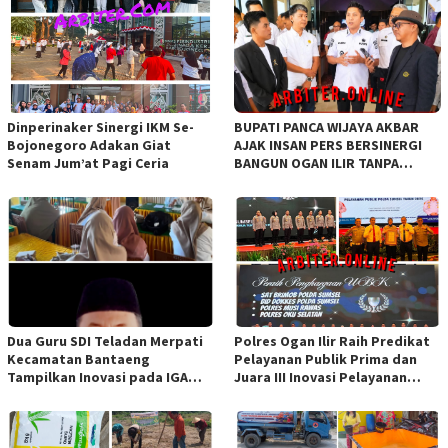
Dinperinaker Sinergi IKM Se-
BUPATI PANCA WIJAYA AKBAR
Bojonegoro Adakan Giat
AJAK INSAN PERS BERSINERGI
Senam Jum’at Pagi Ceria
BANGUN OGAN ILIR TANPA
SEKAT ORGANISASI
Dua Guru SDI Teladan Merpati
Polres Ogan Ilir Raih Predikat
Kecamatan Bantaeng
Pelayanan Publik Prima dan
Tampilkan Inovasi pada IGA
Juara III Inovasi Pelayanan
Award 2026 Regional IV
Publik Tingkat Polda Sumsel
Sulawesi