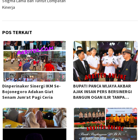
Stigma Lama dan Tuntut Lompatan
Kinerja
POS TERKAIT
Dinperinaker Sinergi IKM Se-
BUPATI PANCA WIJAYA AKBAR
Bojonegoro Adakan Giat
AJAK INSAN PERS BERSINERGI
Senam Jum’at Pagi Ceria
BANGUN OGAN ILIR TANPA
SEKAT ORGANISASI