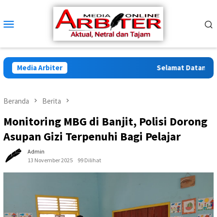
Loncat
ke
Menu
konten
Mobile
Media Arbiter
Selamat Datang di Ar
Beranda
Berita
Monitoring MBG di Banjit, Polisi Dorong
Asupan Gizi Terpenuhi Bagi Pelajar
Admin
13 November 2025
99 Dilihat