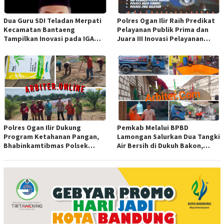
Dua Guru SDI Teladan Merpati
Polres Ogan Ilir Raih Predikat
Kecamatan Bantaeng
Pelayanan Publik Prima dan
Tampilkan Inovasi pada IGA
Juara III Inovasi Pelayanan
Award 2026 Regional IV
Publik Tingkat Polda Sumsel
Sulawesi
Polres Ogan Ilir Dukung
Pemkab Melalui BPBD
Program Ketahanan Pangan,
Lamongan Salurkan Dua Tangki
Bhabinkamtibmas Polsek
Air Bersih di Dukuh Bakon,
Indralaya Hadiri Penanaman
Ngimbang
Jagung Pipil di Desa Sungai
Rambutan