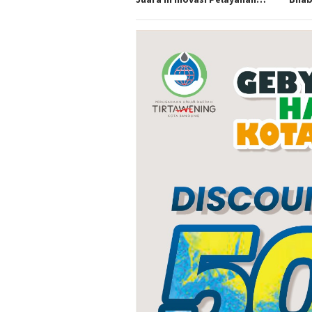
Publik Tingkat Polda Sumsel
Indr
Jagu
Ram