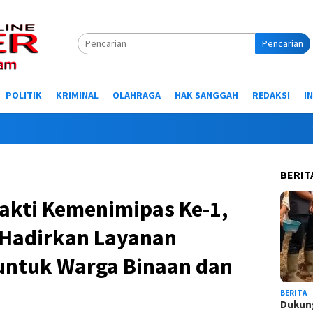
Pencarian
POLITIK
KRIMINAL
OLAHRAGA
HAK SANGGAH
REDAKSI
I
Selamat
BERIT
akti Kemenimipas Ke-1,
Hadirkan Layanan
 untuk Warga Binaan dan
BERITA
Dukung