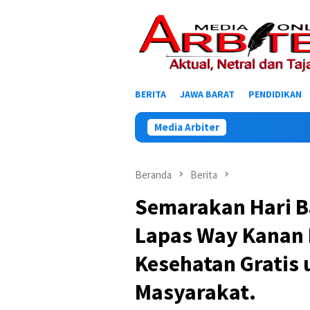
Loncat
ke
konten
BERITA
JAWA BARAT
PENDIDIKAN
Media Arbiter
Beranda
Berita
Semarakan Hari B
Lapas Way Kanan 
Kesehatan Gratis
Masyarakat.