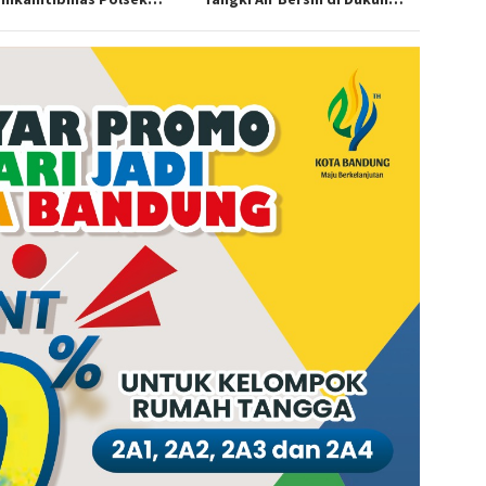
alaya Hadiri Penanaman
Bakon, Ngimbang
ng Pipil di Desa Sungai
butan