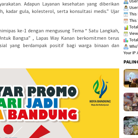
User
arakatan. Adapun Layanan kesehatan yang diberikan
User
 kadar gula, kolesterol, serta konsultasi medis.” Ujar
This 
This 
Total
imipas ke-1 dengan mengusung Tema “ Satu Langkah,
View
Untuk Bangsa” , Lapas Way Kanan berkomitmen terus
Total
sial yang berdampak positif bagi warga binaan dan
Who's
Your IP
PALIN