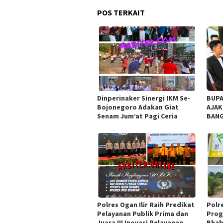
POS TERKAIT
Dinperinaker Sinergi IKM Se-
BUPA
Bojonegoro Adakan Giat
AJAK
Senam Jum’at Pagi Ceria
BANG
SEKA
Polres Ogan Ilir Raih Predikat
Polr
Pelayanan Publik Prima dan
Prog
Juara III Inovasi Pelayanan
Bhab