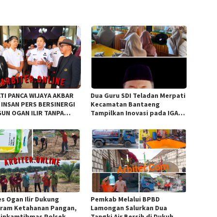
TI PANCA WIJAYA AKBAR
Dua Guru SDI Teladan Merpati
 INSAN PERS BERSINERGI
Kecamatan Bantaeng
UN OGAN ILIR TANPA
Tampilkan Inovasi pada IGA
T ORGANISASI
Award 2026 Regional IV
Sulawesi
es Ogan Ilir Dukung
Pemkab Melalui BPBD
ram Ketahanan Pangan,
Lamongan Salurkan Dua
inkamtibmas Polsek
Tangki Air Bersih di Dukuh