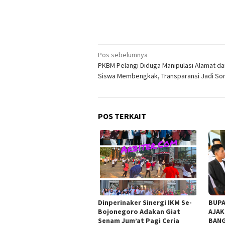
Navigasi
Pos sebelumnya
PKBM Pelangi Diduga Manipulasi Alamat da
pos
Siswa Membengkak, Transparansi Jadi So
POS TERKAIT
Dinperinaker Sinergi IKM Se-
BUPA
Bojonegoro Adakan Giat
AJAK
Senam Jum’at Pagi Ceria
BANG