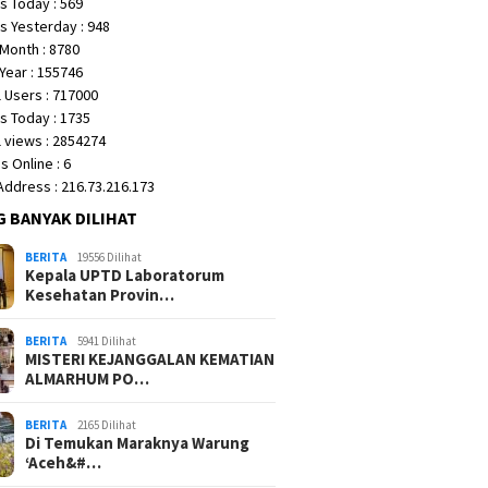
s Today : 569
s Yesterday : 948
Month : 8780
Year : 155746
 Users : 717000
s Today : 1735
 views : 2854274
 Online : 6
 Address : 216.73.216.173
G BANYAK DILIHAT
BERITA
19556 Dilihat
Kepala UPTD Laboratorum
Kesehatan Provin…
BERITA
5941 Dilihat
MISTERI KEJANGGALAN KEMATIAN
ALMARHUM PO…
BERITA
2165 Dilihat
Di Temukan Maraknya Warung
‘Aceh&#…