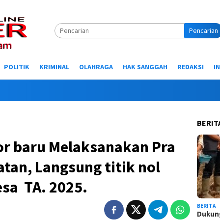
Pencarian
POLITIK
KRIMINAL
OLAHRAGA
HAK SANGGAH
REDAKSI
I
Selamat 
BERIT
r baru Melaksanakan Pra
tan, Langsung titik nol
sa TA. 2025.
BERITA
Dukung