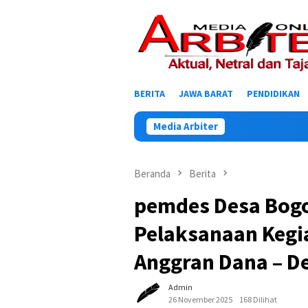
Loncat
ke
konten
BERITA
JAWA BARAT
PENDIDIKAN
Media Arbiter
Beranda
Berita
pemdes Desa Bogo
Pelaksanaan Kegia
Anggran Dana – De
Admin
26 November 2025
168 Dilihat