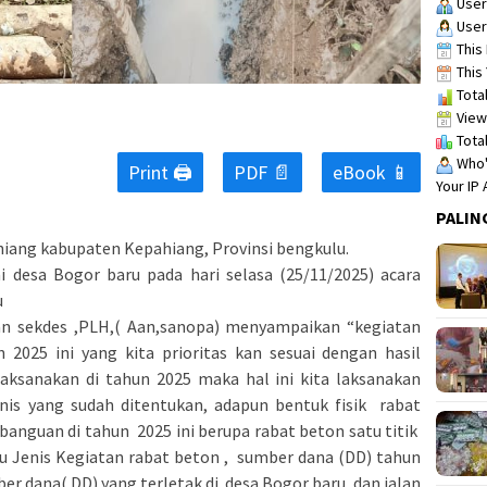
User
User
This 
This 
Total
View
Total
Who's
Print 🖨
PDF 📄
eBook 📱
Your IP
PALIN
iang kabupaten Kepahiang, Provinsi bengkulu.
i desa Bogor baru pada hari selasa (25/11/2025) acara
u
an sekdes ,PLH,( Aan,sanopa) menyampaikan “kegiatan
 2025 ini yang kita prioritas kan sesuai dengan hasil
laksanakan di tahun 2025 maka hal ini kita laksanakan
nis yang sudah ditentukan, adapun bentuk fisik rabat
 banguan di tahun 2025 ini berupa rabat beton satu titik
ru Jenis Kegiatan rabat beton , sumber dana (DD) tahun
r dana( DD) yang terletak di desa Bogor baru, dan jalan