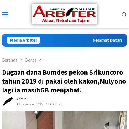
Loncat
ke
Menu
konten
Mobile
Media Arbiter
Selamat Datang di Arb
Beranda
Berita
Dugaan dana Bumdes pekon Srikuncoro
tahun 2019 di pakai oleh kakon,Mulyono
lagi ia masihGB menjabat.
Admin
13 Desember 2025
178 Dilihat