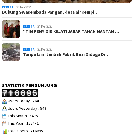
BERITA
28 Mei 2025
Dukung Swasembada Pangan, desa air sempi…
BERITA
24 Mei 2025
“TIM PENYIDIK KEJATI JABAR TAHAN MANTAN …
BERITA
22 Mei 2025
Tanpa Izin! Limbah Pabrik Besi Diduga Di…
STATISTIK PENGUNJUNG
Users Today : 264
Users Yesterday : 948
This Month : 8475
This Year : 155441
Total Users : 716695