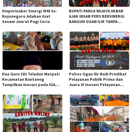
Dinperinaker Sinergi IKM Se-
BUPATI PANCA WIJAYA AKBAR
Bojonegoro Adakan Giat
AJAK INSAN PERS BERSINERGI
Senam Jum’at Pagi Ceria
BANGUN OGAN ILIR TANPA
SEKAT ORGANISASI
Dua Guru SDI Teladan Merpati
Polres Ogan Ilir Raih Predikat
Kecamatan Bantaeng
Pelayanan Publik Prima dan
Tampilkan Inovasi pada IGA
Juara III Inovasi Pelayanan
Award 2026 Regional IV
Publik Tingkat Polda Sumsel
Sulawesi