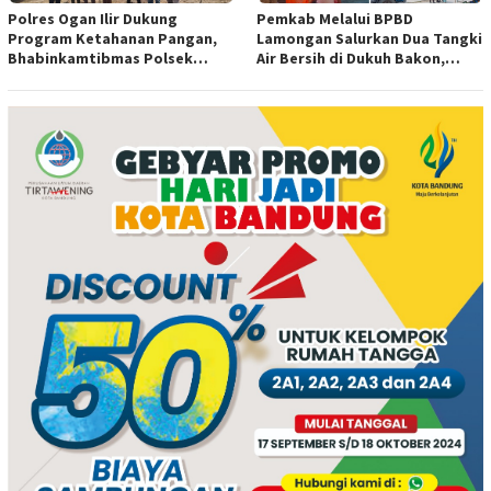
Polres Ogan Ilir Dukung
Pemkab Melalui BPBD
Program Ketahanan Pangan,
Lamongan Salurkan Dua Tangki
Bhabinkamtibmas Polsek
Air Bersih di Dukuh Bakon,
Indralaya Hadiri Penanaman
Ngimbang
Jagung Pipil di Desa Sungai
Rambutan