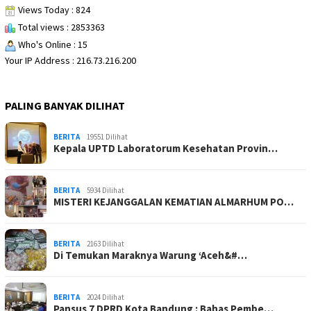
Views Today : 824
Total views : 2853363
Who's Online : 15
Your IP Address : 216.73.216.200
PALING BANYAK DILIHAT
BERITA
19551 Dilihat
Kepala UPTD Laboratorum Kesehatan Provin…
BERITA
5934 Dilihat
MISTERI KEJANGGALAN KEMATIAN ALMARHUM PO…
BERITA
2163 Dilihat
Di Temukan Maraknya Warung ‘Aceh&#…
BERITA
2024 Dilihat
Pansus 7 DPRD Kota Bandung : Bahas Pembe…