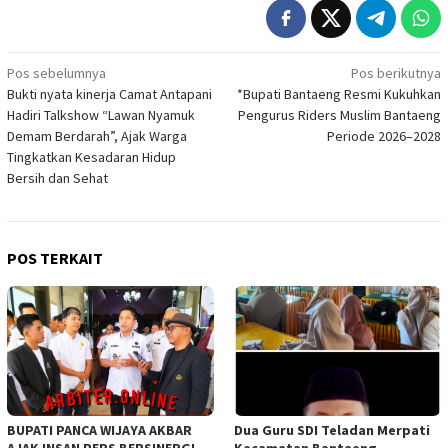
Navigasi
Pos sebelumnya
Pos berikutnya
Bukti nyata kinerja Camat Antapani
*Bupati Bantaeng Resmi Kukuhkan
pos
Hadiri Talkshow “Lawan Nyamuk
Pengurus Riders Muslim Bantaeng
Demam Berdarah”, Ajak Warga
Periode 2026–2028
Tingkatkan Kesadaran Hidup
Bersih dan Sehat
POS TERKAIT
BUPATI PANCA WIJAYA AKBAR
Dua Guru SDI Teladan Merpati
AJAK INSAN PERS BERSINERGI
Kecamatan Bantaeng