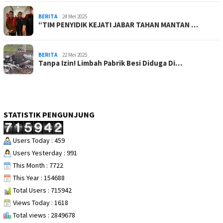
BERITA
24 Mei 2025
“TIM PENYIDIK KEJATI JABAR TAHAN MANTAN …
BERITA
22 Mei 2025
Tanpa Izin! Limbah Pabrik Besi Diduga Di…
STATISTIK PENGUNJUNG
Users Today : 459
Users Yesterday : 991
This Month : 7722
This Year : 154688
Total Users : 715942
Views Today : 1618
Total views : 2849678