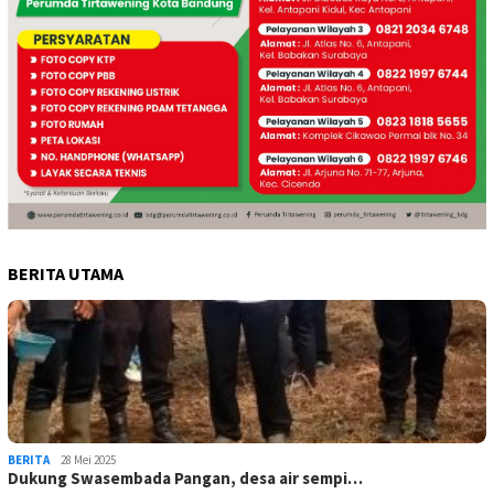
BERITA UTAMA
BERITA
28 Mei 2025
Dukung Swasembada Pangan, desa air sempi…