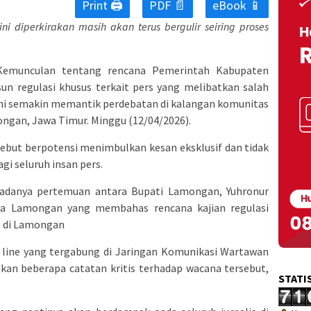
Print 🖨
PDF 📄
eBook 📱
ni diperkirakan masih akan terus bergulir seiring proses
 Kemunculan tentang rencana Pemerintah Kabupaten
 regulasi khusus terkait pers yang melibatkan salah
li ini semakin memantik perdebatan di kalangan komunitas
ngan, Jawa Timur. Minggu (12/04/2026).
sebut berpotensi menimbulkan kesan eksklusif dan tidak
i seluruh insan pers.
 adanya pertemuan antara Bupati Lamongan, Yuhronur
da Lamongan yang membahas rencana kajian regulasi
s di Lamongan
line yang tergabung di Jaringan Komunikasi Wartawan
 beberapa catatan kritis terhadap wacana tersebut,
STATI