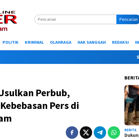
Pencarian
POLITIK
KRIMINAL
OLAHRAGA
HAK SANGGAH
REDAKSI
I
Selamat 
BERIT
Usulkan Perbub,
 Kebebasan Pers di
cam
BERITA
Dukung