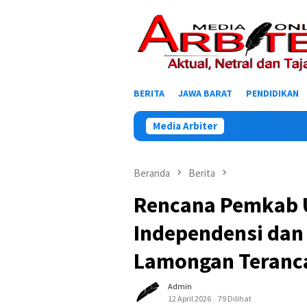
Loncat
ke
konten
BERITA
JAWA BARAT
PENDIDIKAN
Media Arbiter
Beranda
Berita
Rencana Pemkab 
Independensi dan
Lamongan Teran
Admin
12 April 2026
79 Dilihat