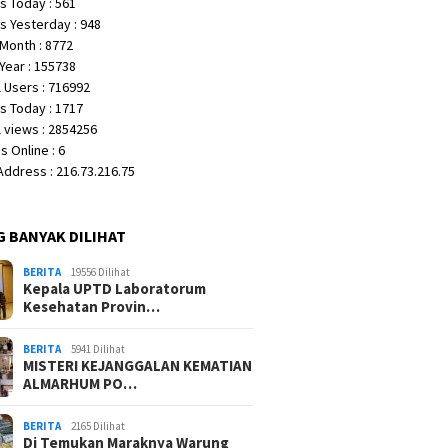
s Today : 561
s Yesterday : 948
Month : 8772
Year : 155738
 Users : 716992
s Today : 1717
 views : 2854256
 Online : 6
 Address : 216.73.216.75
G BANYAK DILIHAT
BERITA
19556 Dilihat
Kepala UPTD Laboratorum
Kesehatan Provin…
BERITA
5941 Dilihat
MISTERI KEJANGGALAN KEMATIAN
ALMARHUM PO…
BERITA
2165 Dilihat
Di Temukan Maraknya Warung