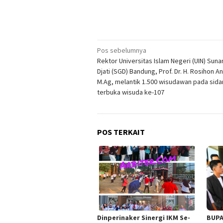
Navigasi
Pos sebelumnya
Rektor Universitas Islam Negeri (UIN) Sun
pos
Djati (SGD) Bandung, Prof. Dr. H. Rosihon A
M.Ag, melantik 1.500 wisudawan pada sida
terbuka wisuda ke-107
POS TERKAIT
Dinperinaker Sinergi IKM Se-
BUPA