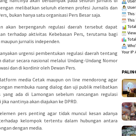
ang nantinya akan berdampak pada seluruh jurnalis di
User
User
ngan melibatkan seluruh elemen profesi Jurnalis dan
This 
rs, bukan hanya satu organisasi Pers Besar saja.
This 
Total
n akan berpengaruh regulasi daerah tersebut dapat
View
an terhadap aktivitas Kebebasan Pers, terutama bagi
Total
maupun jurnalis independen.
Who's
Your IP
anyakan urgensi pembentukan regulasi daerah tentang
ah diatur secara nasional melalui Undang-Undang Nomor
wasi dan di kordinir oleh Dewan Pers.
PALIN
platform media Cetak maupun on line mendorong agar
ngan membuka ruang dialog dan uji publik melibatkan
rs yang ada di Lamongan sebelum rancangan regulasi
i jika nantinya akan diajukan ke DPRD.
 elemen pers penting agar tidak muncul kesan adanya
terhadap kelompok tertentu dalam hubungan antara
ngan dengan media.