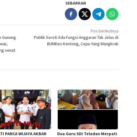
SEBARKAN
Pos berikutnya
an Gunung
Publik Soroti Ada Fungsi Anggaran Tak Jelas di
nwar,
BUMDes Kentong, Cepu Yang Mangkrak
ng senat
TI PANCA WIJAYA AKBAR
Dua Guru SDI Teladan Merpati