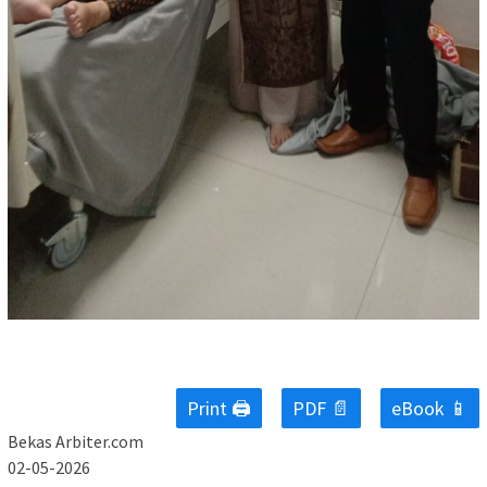
Print 🖨
PDF 📄
eBook 📱
Bekas Arbiter.com
02-05-2026