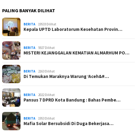
PALING BANYAK DILIHAT
BERITA
19533 Dilihat
Kepala UPTD Laboratorum Kesehatan Provin…
BERITA
5927 Dilihat
MISTERI KEJANGGALAN KEMATIAN ALMARHUM PO…
BERITA
2163 Dilihat
Di Temukan Maraknya Warung ‘Aceh&#…
BERITA
2022 Dilihat
Pansus 7 DPRD Kota Bandung : Bahas Pembe…
BERITA
1953 Dilihat
Mafia Solar Bersubsidi Di Duga Bekerjasa…