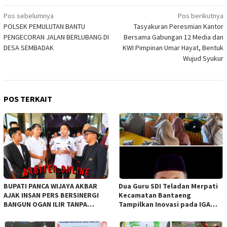
Navigasi
Pos sebelumnya
Pos berikutnya
POLSEK PEMULUTAN BANTU
Tasyakuran Peresmian Kantor
pos
PENGECORAN JALAN BERLUBANG DI
Bersama Gabungan 12 Media dan
DESA SEMBADAK
KWI Pimpinan Umar Hayat, Bentuk
Wujud Syukur
POS TERKAIT
BUPATI PANCA WIJAYA AKBAR
Dua Guru SDI Teladan Merpati
AJAK INSAN PERS BERSINERGI
Kecamatan Bantaeng
BANGUN OGAN ILIR TANPA
Tampilkan Inovasi pada IGA
SEKAT ORGANISASI
Award 2026 Regional IV
Sulawesi