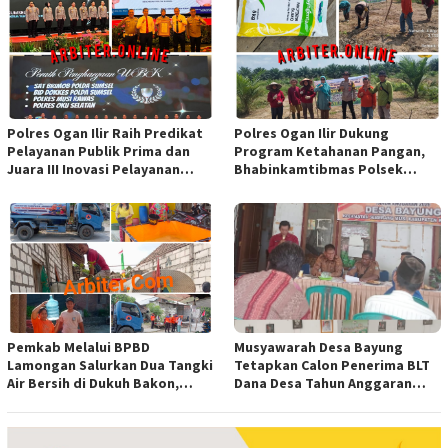
Polres Ogan Ilir Raih Predikat
Polres Ogan Ilir Dukung
Pelayanan Publik Prima dan
Program Ketahanan Pangan,
Juara III Inovasi Pelayanan
Bhabinkamtibmas Polsek
Publik Tingkat Polda Sumsel
Indralaya Hadiri Penanaman
Jagung Pipil di Desa Sungai
Rambutan
Pemkab Melalui BPBD
Musyawarah Desa Bayung
Lamongan Salurkan Dua Tangki
Tetapkan Calon Penerima BLT
Air Bersih di Dukuh Bakon,
Dana Desa Tahun Anggaran
Ngimbang
2026