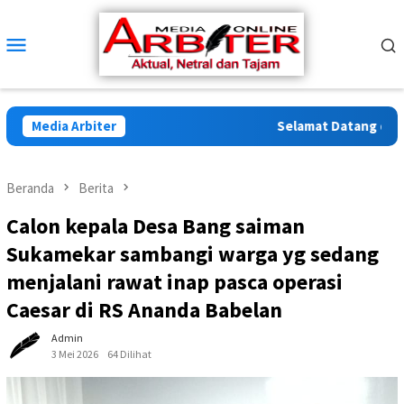
Loncat
ke
Menu
konten
Mobile
Media Arbiter
Selamat Datang di Arbit
Beranda
Berita
Calon kepala Desa Bang saiman
Sukamekar sambangi warga yg sedang
menjalani rawat inap pasca operasi
Caesar di RS Ananda Babelan
Admin
3 Mei 2026
64 Dilihat