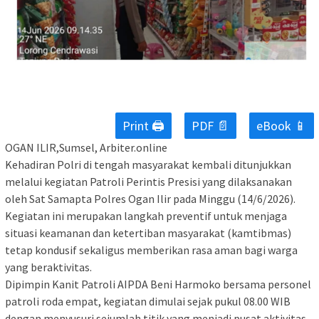
Print 🖨
PDF 📄
eBook 📱
OGAN ILIR,Sumsel, Arbiter.online
Kehadiran Polri di tengah masyarakat kembali ditunjukkan
melalui kegiatan Patroli Perintis Presisi yang dilaksanakan
oleh Sat Samapta Polres Ogan Ilir pada Minggu (14/6/2026).
Kegiatan ini merupakan langkah preventif untuk menjaga
situasi keamanan dan ketertiban masyarakat (kamtibmas)
tetap kondusif sekaligus memberikan rasa aman bagi warga
yang beraktivitas.
Dipimpin Kanit Patroli AIPDA Beni Harmoko bersama personel
patroli roda empat, kegiatan dimulai sejak pukul 08.00 WIB
dengan menyusuri sejumlah titik yang menjadi pusat aktivitas