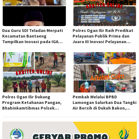
Dua Guru SDI Teladan Merpati
Polres Ogan Ilir Raih Predikat
Kecamatan Bantaeng
Pelayanan Publik Prima dan
Tampilkan Inovasi pada IGA
Juara III Inovasi Pelayanan
Award 2026 Regional IV
Publik Tingkat Polda Sumsel
Sulawesi
Polres Ogan Ilir Dukung
Pemkab Melalui BPBD
Program Ketahanan Pangan,
Lamongan Salurkan Dua Tangki
Bhabinkamtibmas Polsek
Air Bersih di Dukuh Bakon,
Indralaya Hadiri Penanaman
Ngimbang
Jagung Pipil di Desa Sungai
Rambutan