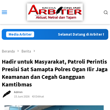
Loncat
ke
Menu
konten
Mobile
Media Arbiter
Selamat Datang di Arbiter Media O
Beranda
Berita
Hadir untuk Masyarakat, Patroli Perintis
Presisi Sat Samapta Polres Ogan Ilir Jaga
Keamanan dan Cegah Gangguan
Kamtibmas
Admin
15 Juni 2026
43 Dilihat