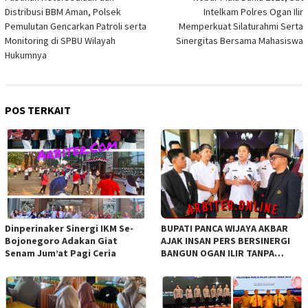
pos
Distribusi BBM Aman, Polsek
Intelkam Polres Ogan Ilir
Pemulutan Gencarkan Patroli serta
Memperkuat Silaturahmi Serta
Monitoring di SPBU Wilayah
Sinergitas Bersama Mahasiswa
Hukumnya
POS TERKAIT
Dinperinaker Sinergi IKM Se-
BUPATI PANCA WIJAYA AKBAR
Bojonegoro Adakan Giat
AJAK INSAN PERS BERSINERGI
Senam Jum’at Pagi Ceria
BANGUN OGAN ILIR TANPA
SEKAT ORGANISASI