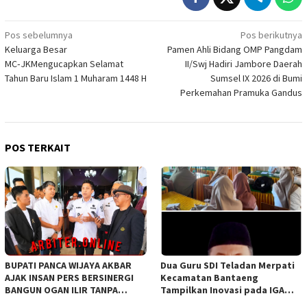
Navigasi
Pos sebelumnya
Pos berikutnya
Keluarga Besar
Pamen Ahli Bidang OMP Pangdam
pos
MC‑JKMengucapkan Selamat
II/Swj Hadiri Jambore Daerah
Tahun Baru Islam 1 Muharam 1448 H
Sumsel IX 2026 di Bumi
Perkemahan Pramuka Gandus
POS TERKAIT
BUPATI PANCA WIJAYA AKBAR
Dua Guru SDI Teladan Merpati
AJAK INSAN PERS BERSINERGI
Kecamatan Bantaeng
BANGUN OGAN ILIR TANPA
Tampilkan Inovasi pada IGA
SEKAT ORGANISASI
Award 2026 Regional IV