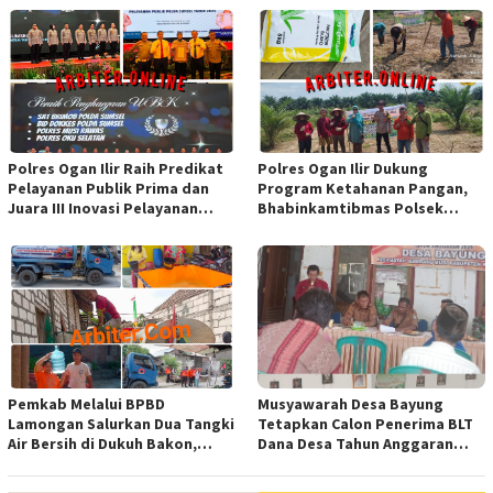
Sulawesi
Polres Ogan Ilir Raih Predikat
Polres Ogan Ilir Dukung
Pelayanan Publik Prima dan
Program Ketahanan Pangan,
Juara III Inovasi Pelayanan
Bhabinkamtibmas Polsek
Publik Tingkat Polda Sumsel
Indralaya Hadiri Penanaman
Jagung Pipil di Desa Sungai
Rambutan
Pemkab Melalui BPBD
Musyawarah Desa Bayung
Lamongan Salurkan Dua Tangki
Tetapkan Calon Penerima BLT
Air Bersih di Dukuh Bakon,
Dana Desa Tahun Anggaran
Ngimbang
2026