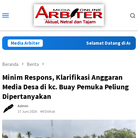
Loncat
ke
Menu
konten
Mobile
Media Arbiter
Selamat Datang di Arbiter 
Beranda
Berita
Minim Respons, Klarifikasi Anggaran
Media Desa di kc. Buay Pemuka Peliung
Dipertanyakan
Admin
17 Juni 2026
44 Dilihat