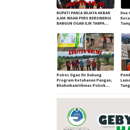
BUPATI PANCA WIJAYA AKBAR
Dua 
AJAK INSAN PERS BERSINERGI
Keca
BANGUN OGAN ILIR TANPA
Tamp
SEKAT ORGANISASI
Awar
Sula
Polres Ogan Ilir Dukung
Pemk
Program Ketahanan Pangan,
Lamo
Bhabinkamtibmas Polsek
Tangk
Indralaya Hadiri Penanaman
Bako
Jagung Pipil di Desa Sungai
Rambutan