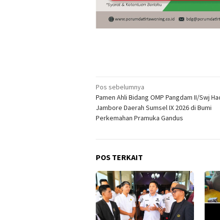
Navigasi
Pos sebelumnya
Pamen Ahli Bidang OMP Pangdam II/Swj Had
pos
Jambore Daerah Sumsel IX 2026 di Bumi
Perkemahan Pramuka Gandus
POS TERKAIT