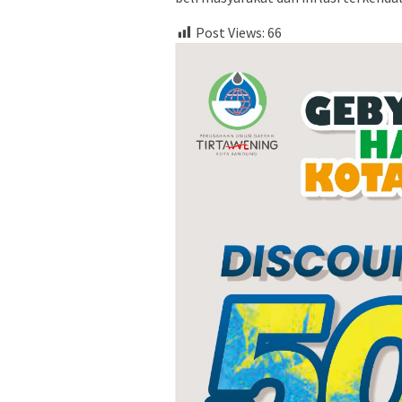
Post Views:
66