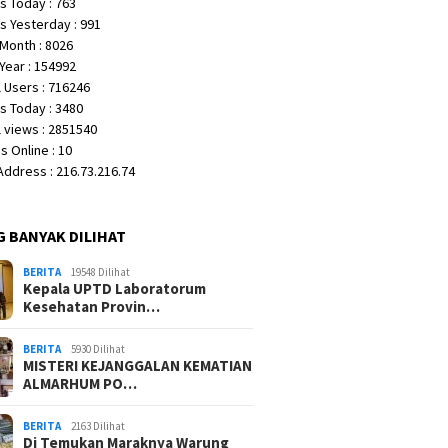
s Today : 763
s Yesterday : 991
Month : 8026
Year : 154992
 Users : 716246
s Today : 3480
 views : 2851540
 Online : 10
 Address : 216.73.216.74
G BANYAK DILIHAT
BERITA
19548 Dilihat
Kepala UPTD Laboratorum
Kesehatan Provin…
BERITA
5930 Dilihat
MISTERI KEJANGGALAN KEMATIAN
ALMARHUM PO…
BERITA
2163 Dilihat
Di Temukan Maraknya Warung