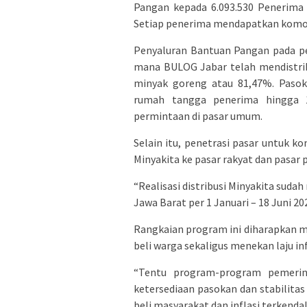
Pangan kepada 6.093.530 Penerima 
Setiap penerima mendapatkan komodi
Penyaluran Bantuan Pangan pada pe
mana BULOG Jabar telah mendistribu
minyak goreng atau 81,47%. Paso
rumah tangga penerima hingga 1
permintaan di pasar umum.
Selain itu, penetrasi pasar untuk k
Minyakita ke pasar rakyat dan pasar
“Realisasi distribusi Minyakita sudah 
Jawa Barat per 1 Januari – 18 Juni 
Rangkaian program ini diharapkan 
beli warga sekaligus menekan laju in
“Tentu program-program pemerin
ketersediaan pasokan dan stabilitas
beli masyarakat dan inflasi terkendal