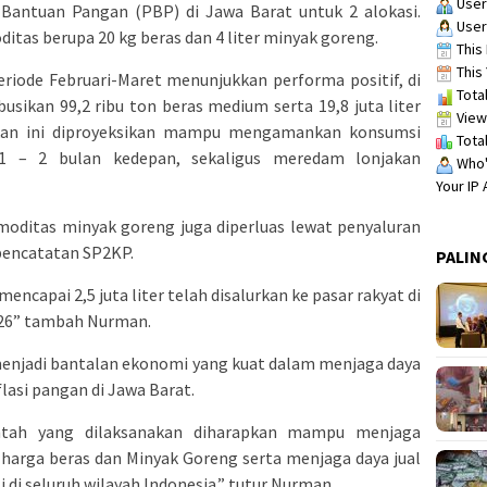
User
Bantuan Pangan (PBP) di Jawa Barat untuk 2 alokasi.
User
tas berupa 20 kg beras dan 4 liter minyak goreng.
This 
This 
riode Februari-Maret menunjukkan performa positif, di
Total
sikan 99,2 ribu ton beras medium serta 19,8 juta liter
View
kan ini diproyeksikan mampu mengamankan konsumsi
Total
 – 2 bulan kedepan, sekaligus meredam lonjakan
Who's
Your IP
omoditas minyak goreng juga diperluas lewat penyaluran
 pencatatan SP2KP.
PALIN
mencapai 2,5 juta liter telah disalurkan ke pasar rakyat di
2026” tambah Nurman.
menjadi bantalan ekonomi yang kuat dalam menjaga daya
flasi pangan di Jawa Barat.
tah yang dilaksanakan diharapkan mampu menjaga
 harga beras dan Minyak Goreng serta menjaga daya jual
i di seluruh wilayah Indonesia.” tutur Nurman.