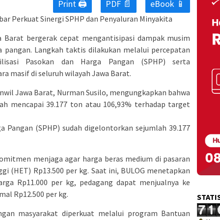
Print 🖨
PDF 📄
eBook 📱
bar Perkuat Sinergi SPHP dan Penyaluran Minyakita
 Barat bergerak cepat mengantisipasi dampak musim
 pangan. Langkah taktis dilakukan melalui percepatan
ilisasi Pasokan dan Harga Pangan (SPHP) serta
a masif di seluruh wilayah Jawa Barat.
wil Jawa Barat, Nurman Susilo, mengungkapkan bahwa
elah mencapai 39.177 ton atau 106,93% terhadap target
rga Pangan (SPHP) sudah digelontorkan sejumlah 39.177
omitmen menjaga agar harga beras medium di pasaran
ggi (HET) Rp13.500 per kg. Saat ini, BULOG menetapkan
rga Rp11.000 per kg, pedagang dapat menjualnya ke
al Rp12.500 per kg.
STATI
ngan masyarakat diperkuat melalui program Bantuan