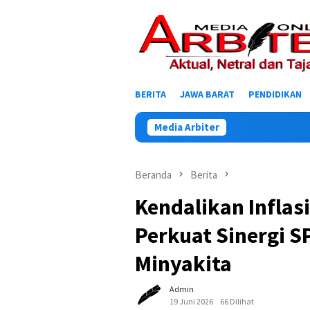
Loncat
ke
konten
BERITA
JAWA BARAT
PENDIDIKAN
Media Arbiter
Beranda
Berita
Kendalikan Inflas
Perkuat Sinergi 
Minyakita
Admin
19 Juni 2026
66 Dilihat