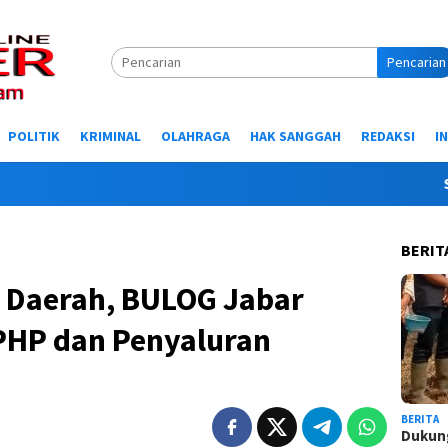
Pencarian
POLITIK
KRIMINAL
OLAHRAGA
HAK SANGGAH
REDAKSI
I
Selamat 
BERIT
i Daerah, BULOG Jabar
SPHP dan Penyaluran
BERITA
Dukung