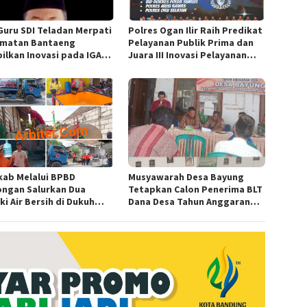
Guru SDI Teladan Merpati
Polres Ogan Ilir Raih Predikat
matan Bantaeng
Pelayanan Publik Prima dan
ilkan Inovasi pada IGA
Juara III Inovasi Pelayanan
d 2026 Regional IV
Publik Tingkat Polda Sumsel
wesi
ab Melalui BPBD
Musyawarah Desa Bayung
ngan Salurkan Dua
Tetapkan Calon Penerima BLT
i Air Bersih di Dukuh
Dana Desa Tahun Anggaran
n, Ngimbang
2026