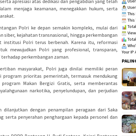
 serta apresiasi atas dedikasi dan pengabdian yang telah
User
User
 dalam menjaga keamanan, menegakkan hukum, serta
This 
arakat.
This 
Total
tangan Polri ke depan semakin kompleks, mulai dari
View
an siber, kejahatan transnasional, hingga perkembangan
Total
institusi Polri terus berbenah. Karena itu, reformasi
Who's
ntuk mewujudkan Polri yang profesional, transparan,
Your IP
tif terhadap perkembangan zaman.
PALIN
tiban masyarakat, Polri juga dinilai memiliki peran
i program prioritas pemerintah, termasuk mendukung
 program Makan Bergizi Gratis, serta memberantas
nyalahgunaan narkotika, penyelundupan, dan perjudian
an dilanjutkan dengan penampilan peragaan dari Saka
ng serta penyerahan penghargaan kepada personel dan
 Ketua DPRD Bantaeng H. Budi Santoso, Kajari Bantaeng