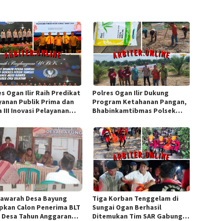
s Ogan Ilir Raih Predikat
Polres Ogan Ilir Dukung
yanan Publik Prima dan
Program Ketahanan Pangan,
 III Inovasi Pelayanan
Bhabinkamtibmas Polsek
ik Tingkat Polda Sumsel
Indralaya Hadiri Penanaman
Jagung Pipil di Desa Sungai
Rambutan
awarah Desa Bayung
Tiga Korban Tenggelam di
pkan Calon Penerima BLT
Sungai Ogan Berhasil
 Desa Tahun Anggaran
Ditemukan Tim SAR Gabungan