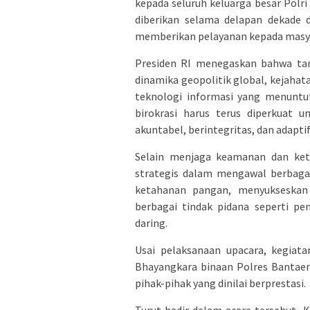
kepada seluruh keluarga besar Polri
diberikan selama delapan dekade
memberikan pelayanan kepada masy
Presiden RI menegaskan bahwa tan
dinamika geopolitik global, kejahat
teknologi informasi yang menuntut 
birokrasi harus terus diperkuat u
akuntabel, berintegritas, dan adap
Selain menjaga keamanan dan keter
strategis dalam mengawal berbaga
ketahanan pangan, menyukseskan
berbagai tindak pidana seperti pe
daring.
Usai pelaksanaan upacara, kegiat
Bhayangkara binaan Polres Bantae
pihak-pihak yang dinilai berprestasi.
Turut hadir dalam acara tersebut,