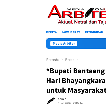
Loncat
ke
konten
BERITA
JAWA BARAT
PENDIDIKAN
Media Arbiter
Beranda
Berita
*Bupati Bantaeng
Hari Bhayangkara 
untuk Masyaraka
Admin
1 Juli 2026
79 Dilihat