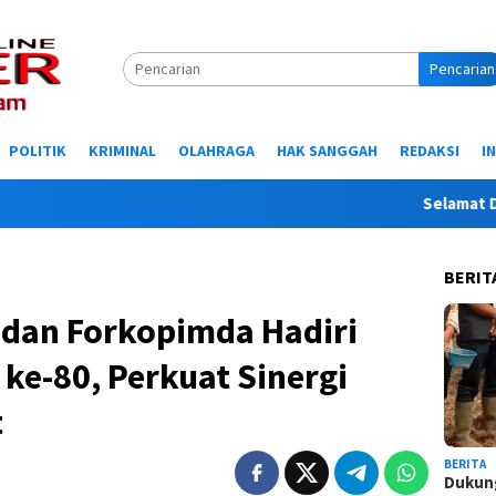
Pencarian
POLITIK
KRIMINAL
OLAHRAGA
HAK SANGGAH
REDAKSI
I
Selamat Datang di
BERIT
 dan Forkopimda Hadiri
ke-80, Perkuat Sinergi
t
BERITA
Dukung