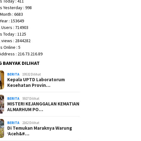
s Today : 411
s Yesterday : 998
Month : 6683
Year : 153649
 Users : 714903
s Today : 1125
 views : 2844282
 Online : 5
 Address : 216.73.216.89
G BANYAK DILIHAT
BERITA
19532 Dilihat
Kepala UPTD Laboratorum
Kesehatan Provin…
BERITA
5927 Dilihat
MISTERI KEJANGGALAN KEMATIAN
ALMARHUM PO…
BERITA
2162 Dilihat
Di Temukan Maraknya Warung
‘Aceh&#…