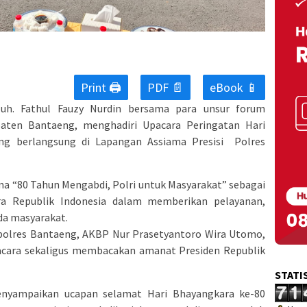
Print 🖨
PDF 📄
eBook 📱
h. Fathul Fauzy Nurdin bersama para unsur forum
aten Bantaeng, menghadiri Upacara Peringatan Hari
ng berlangsung di Lapangan Assiama Presisi Polres
a “80 Tahun Mengabdi, Polri untuk Masyarakat” sebagai
a Republik Indonesia dalam memberikan pelayanan,
a masyarakat.
polres Bantaeng, AKBP Nur Prasetyantoro Wira Utomo,
pacara sekaligus membacakan amanat Presiden Republik
STATI
nyampaikan ucapan selamat Hari Bhayangkara ke-80