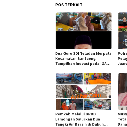
POS TERKAIT
Dua Guru SDI Teladan Merpati
Polre
Kecamatan Bantaeng
Pela
Tampilkan Inovasi pada IGA
Juara
Award 2026 Regional IV
Publ
Sulawesi
Pemkab Melalui BPBD
Musy
Lamongan Salurkan Dua
Teta
Tangki Air Bersih di Dukuh
Dana