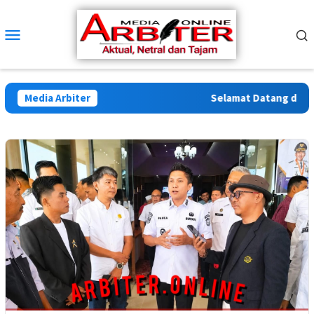
Loncat
ke
Menu
konten
Mobile
Media Arbiter
Selamat Datang di Arbit