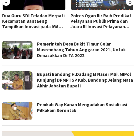
«
»
Dua Guru SDI Teladan Merpati
Polres Ogan Ilir Raih Predikat
Kecamatan Bantaeng
Pelayanan Publik Prima dan
Tampilkan Inovasi pada IGA
Juara III Inovasi Pelayanan
Award 2026 Regional IV
Publik Tingkat Polda Sumsel
Sulawesi
MEDIA
Pemerintah Desa Bukit Timur Gelar
ARBITER
Musrembang Tahun Anggaran 2021, Untuk
Dimasukkan Di TA 2022
Bupati Bandung H.Dadang M Naser MSi. MIPol
Kunjungi DPMPTSP Kab. Bandung Jelang Masa
Akhir Jabatan Bupati
Pemkab Way Kanan Mengadakan Sosialisasi
Pilkakam Serentak