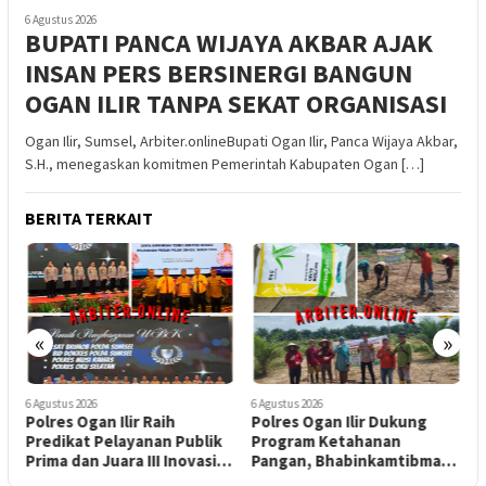
6 Agustus 2026
BUPATI PANCA WIJAYA AKBAR AJAK
INSAN PERS BERSINERGI BANGUN
OGAN ILIR TANPA SEKAT ORGANISASI
Ogan Ilir, Sumsel, Arbiter.onlineBupati Ogan Ilir, Panca Wijaya Akbar,
S.H., menegaskan komitmen Pemerintah Kabupaten Ogan […]
BERITA TERKAIT
«
»
6 Agustus 2026
6 Agustus 2026
5
Polres Ogan Ilir Raih
Polres Ogan Ilir Dukung
P
Predikat Pelayanan Publik
Program Ketahanan
L
Prima dan Juara III Inovasi
Pangan, Bhabinkamtibmas
T
Pelayanan Publik Tingkat
Polsek Indralaya Hadiri