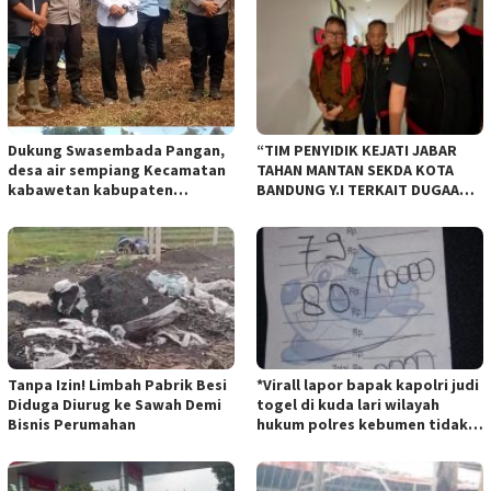
Dukung Swasembada Pangan,
“TIM PENYIDIK KEJATI JABAR
desa air sempiang Kecamatan
TAHAN MANTAN SEKDA KOTA
kabawetan kabupaten
BANDUNG Y.I TERKAIT DUGAAN
Kepahiang Tanam JagungRabu
TIPIKOR KEBUN BINATANG
28 mei 2025
BANDUNG”.
Tanpa Izin! Limbah Pabrik Besi
*Virall lapor bapak kapolri judi
Diduga Diurug ke Sawah Demi
togel di kuda lari wilayah
Bisnis Perumahan
hukum polres kebumen tidak
tersentuh hukum ada apa