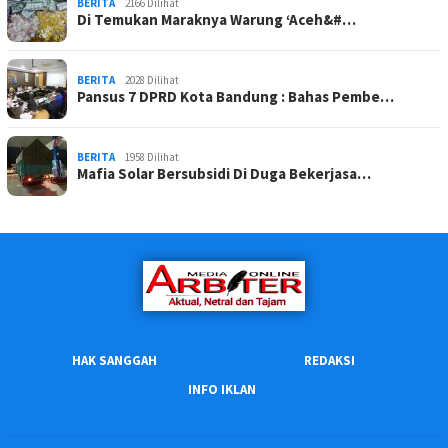
BERITA
2166 Dilihat
Di Temukan Maraknya Warung ‘Aceh&#…
BERITA
2028 Dilihat
Pansus 7 DPRD Kota Bandung : Bahas Pembe…
BERITA
1958 Dilihat
Mafia Solar Bersubsidi Di Duga Bekerjasa…
HAK SANGGAH
REDAKSI
INFO IKLAN