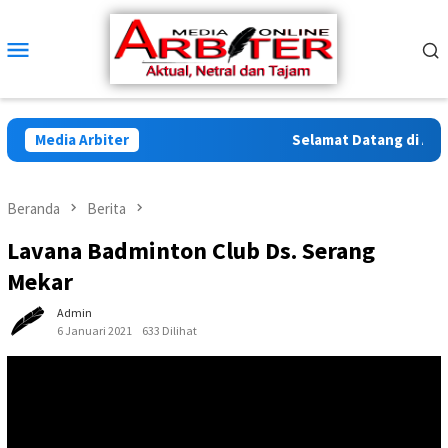
Loncat
ke
Menu
konten
Mobile
Media Arbiter
Selamat Datang di Arbite
Beranda
Berita
Lavana Badminton Club Ds. Serang
Mekar
Admin
6 Januari 2021
633 Dilihat