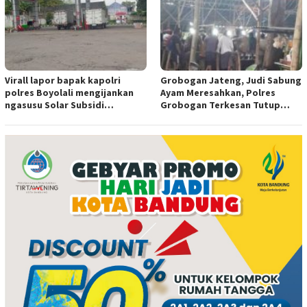
Virall lapor bapak kapolri
Grobogan Jateng, Judi Sabung
polres Boyolali mengijankan
Ayam Meresahkan, Polres
ngasusu Solar Subsidi
Grobogan Terkesan Tutup
Tertangkap di Wilayah Ampel
Mata?
polres Boyolali tutup mata