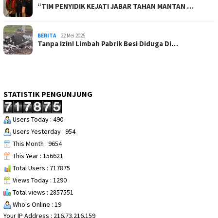
“TIM PENYIDIK KEJATI JABAR TAHAN MANTAN …
BERITA
22 Mei 2025
Tanpa Izin! Limbah Pabrik Besi Diduga Di…
STATISTIK PENGUNJUNG
Users Today : 490
Users Yesterday : 954
This Month : 9654
This Year : 156621
Total Users : 717875
Views Today : 1290
Total views : 2857551
Who's Online : 19
Your IP Address : 216.73.216.159