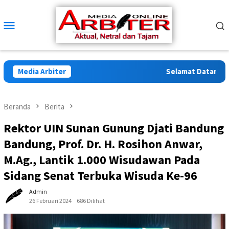
Loncat
ke
Menu
konten
Mobile
Media Arbiter
Selamat Datang di Ar
Beranda
Berita
Rektor UIN Sunan Gunung Djati Bandung
Bandung, Prof. Dr. H. Rosihon Anwar,
M.Ag., Lantik 1.000 Wisudawan Pada
Sidang Senat Terbuka Wisuda Ke-96
Admin
26 Februari 2024
686 Dilihat