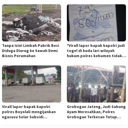
28 mei 2025
BANDUNG”.
Tanpa Izin! Limbah Pabrik Besi
*Virall lapor bapak kapolri judi
Diduga Diurug ke Sawah Demi
togel di kuda lari wilayah
Bisnis Perumahan
hukum polres kebumen tidak
tersentuh hukum ada apa
Virall lapor bapak kapolri
Grobogan Jateng, Judi Sabung
polres Boyolali mengijankan
Ayam Meresahkan, Polres
ngasusu Solar Subsidi
Grobogan Terkesan Tutup
Tertangkap di Wilayah Ampel
Mata?
polres Boyolali tutup mata