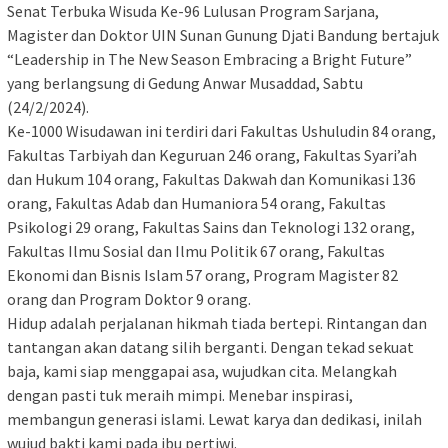
Senat Terbuka Wisuda Ke-96 Lulusan Program Sarjana,
Magister dan Doktor UIN Sunan Gunung Djati Bandung bertajuk
“Leadership in The New Season Embracing a Bright Future”
yang berlangsung di Gedung Anwar Musaddad, Sabtu
(24/2/2024).
Ke-1000 Wisudawan ini terdiri dari Fakultas Ushuludin 84 orang,
Fakultas Tarbiyah dan Keguruan 246 orang, Fakultas Syari’ah
dan Hukum 104 orang, Fakultas Dakwah dan Komunikasi 136
orang, Fakultas Adab dan Humaniora 54 orang, Fakultas
Psikologi 29 orang, Fakultas Sains dan Teknologi 132 orang,
Fakultas Ilmu Sosial dan Ilmu Politik 67 orang, Fakultas
Ekonomi dan Bisnis Islam 57 orang, Program Magister 82
orang dan Program Doktor 9 orang.
Hidup adalah perjalanan hikmah tiada bertepi. Rintangan dan
tantangan akan datang silih berganti. Dengan tekad sekuat
baja, kami siap menggapai asa, wujudkan cita. Melangkah
dengan pasti tuk meraih mimpi. Menebar inspirasi,
membangun generasi islami. Lewat karya dan dedikasi, inilah
wujud bakti kami pada ibu pertiwi.