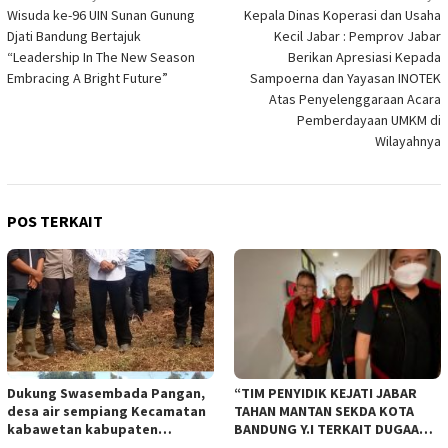
Wisuda ke-96 UIN Sunan Gunung
Kepala Dinas Koperasi dan Usaha
pos
Djati Bandung Bertajuk
Kecil Jabar : Pemprov Jabar
“Leadership In The New Season
Berikan Apresiasi Kepada
Embracing A Bright Future”
Sampoerna dan Yayasan INOTEK
Atas Penyelenggaraan Acara
Pemberdayaan UMKM di
Wilayahnya
POS TERKAIT
Dukung Swasembada Pangan,
“TIM PENYIDIK KEJATI JABAR
desa air sempiang Kecamatan
TAHAN MANTAN SEKDA KOTA
kabawetan kabupaten
BANDUNG Y.I TERKAIT DUGAAN
Kepahiang Tanam JagungRabu
TIPIKOR KEBUN BINATANG