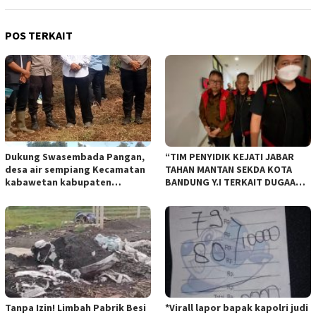
POS TERKAIT
Dukung Swasembada Pangan,
“TIM PENYIDIK KEJATI JABAR
desa air sempiang Kecamatan
TAHAN MANTAN SEKDA KOTA
kabawetan kabupaten
BANDUNG Y.I TERKAIT DUGAAN
Kepahiang Tanam JagungRabu
TIPIKOR KEBUN BINATANG
28 mei 2025
BANDUNG”.
Tanpa Izin! Limbah Pabrik Besi
*Virall lapor bapak kapolri judi