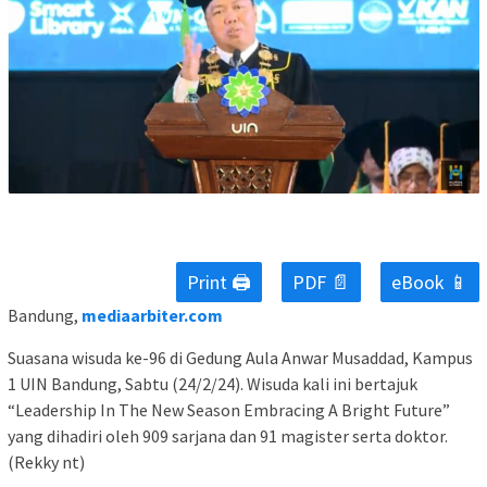
Print 🖨
PDF 📄
eBook 📱
Bandung,
mediaarbiter.com
Suasana wisuda ke-96 di Gedung Aula Anwar Musaddad, Kampus
1 UIN Bandung, Sabtu (24/2/24). Wisuda kali ini bertajuk
“Leadership In The New Season Embracing A Bright Future”
yang dihadiri oleh 909 sarjana dan 91 magister serta doktor.
(Rekky nt)