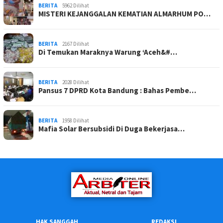
BERITA
5962 Dilihat
MISTERI KEJANGGALAN KEMATIAN ALMARHUM PO…
BERITA
2167 Dilihat
Di Temukan Maraknya Warung ‘Aceh&#…
BERITA
2028 Dilihat
Pansus 7 DPRD Kota Bandung : Bahas Pembe…
BERITA
1958 Dilihat
Mafia Solar Bersubsidi Di Duga Bekerjasa…
HAK SANGGAH
REDAKSI