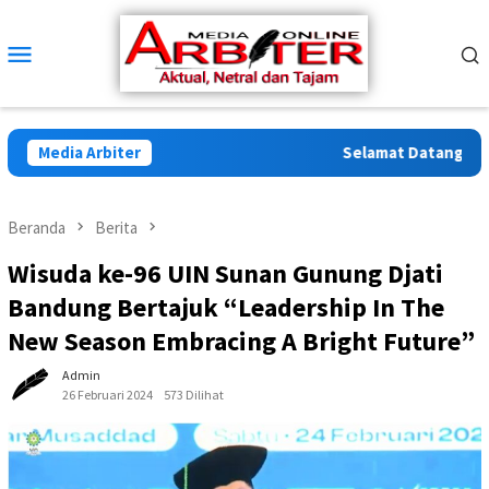
Loncat
ke
Menu
konten
Mobile
Media Arbiter
Selamat Datang di Arb
Beranda
Berita
Wisuda ke-96 UIN Sunan Gunung Djati
Bandung Bertajuk “Leadership In The
New Season Embracing A Bright Future”
Admin
26 Februari 2024
573 Dilihat