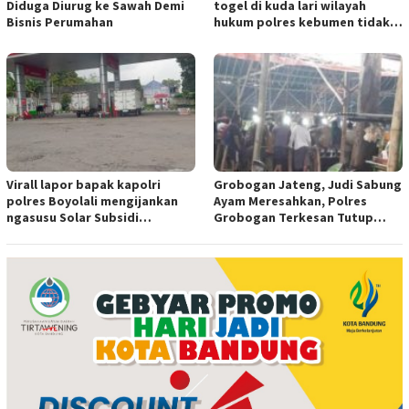
Diduga Diurug ke Sawah Demi
togel di kuda lari wilayah
Bisnis Perumahan
hukum polres kebumen tidak
tersentuh hukum ada apa
Virall lapor bapak kapolri
Grobogan Jateng, Judi Sabung
polres Boyolali mengijankan
Ayam Meresahkan, Polres
ngasusu Solar Subsidi
Grobogan Terkesan Tutup
Tertangkap di Wilayah Ampel
Mata?
polres Boyolali tutup mata