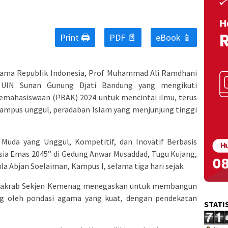
Print 🖨
PDF 📄
eBook 📱
gama Republik Indonesia, Prof Muhammad Ali Ramdhani
 UIN Sunan Gunung Djati Bandung yang mengikuti
mahasiswaan (PBAK) 2024 untuk mencintai ilmu, terus
 kampus unggul, peradaban Islam yang menjunjung tinggi
Muda yang Unggul, Kompetitif, dan Inovatif Berbasis
sia Emas 2045” di Gedung Anwar Musaddad, Tugu Kujang,
a Abjan Soelaiman, Kampus I, selama tiga hari sejak.
n akrab Sekjen Kemenag menegaskan untuk membangun
ng oleh pondasi agama yang kuat, dengan pendekatan
STATI