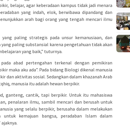
ikir, belajar, agar keberadaan kampus tidak jadi menara
peradaban yang indah, elok, berwibawa dipandang dan
nunjukkan arah bagi orang yang tengah mencari ilmu
yang paling strategis pada unsur kemanusiaan, dan
yang paling substansial karena pengetahuan tidak akan
elajaran yang baik,” tuturnya.
a pada abad pertengahan terkenal dengan pemikiran
pikir maka aku ada”. Pada bidang Biologi dikenal manusia
ikir dan aktivitas sosial. Sedangkan dalam khazanah Arab
qhiq, manusia itu adalah hewan berpikir.
d, ganteng, cantik, tapi berpikir. Untuk itu mahasiswa
an, penalaran ilmu, sambil mencari dan berusah untuk
manusia yang selalu berpikir, berusaha dalam melakukan
 untuk kemajuan bangsa, peradaban Islam dalam
 ajaknya.