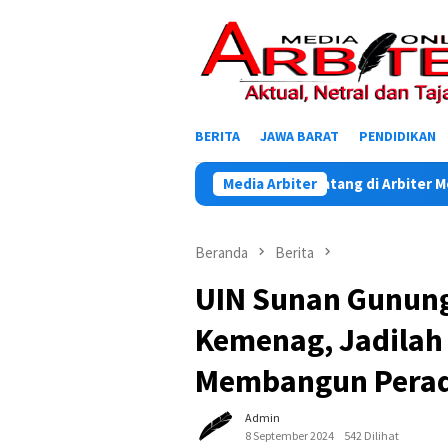
Loncat
ke
konten
BERITA
JAWA BARAT
PENDIDIKAN
Selamat Datang di Arbiter Media Onl
Media Arbiter
Beranda
Berita
UIN Sunan Gunung
Kemenag, Jadilah
Membangun Perad
Admin
8 September 2024
542 Dilihat