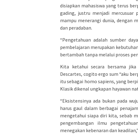
disiapkan mahasiswa yang terus berp
gading, justru menjadi mercusuar 
mampu menerangi dunia, dengan me
dan peradaban.
“Pengetahuan adalah sumber daya 
pembelajaran merupakan kebutuhan 
bertambah tanpa melalui proses pemb
Kita ketahui secara bersama jik
Descartes, cogito ergo sum “aku ber
itu sebagai homo sapiens, yang berp
Klasik dikenal ungkapan hayawan nat
“Eksistensinya ada bukan pada wuju
harus gaul dalam berbagai penajam
mengetahui siapa diri kita, sebab 
pengembangan ilmu pengetahuan
menegakan kebenaran dan keadilan,”