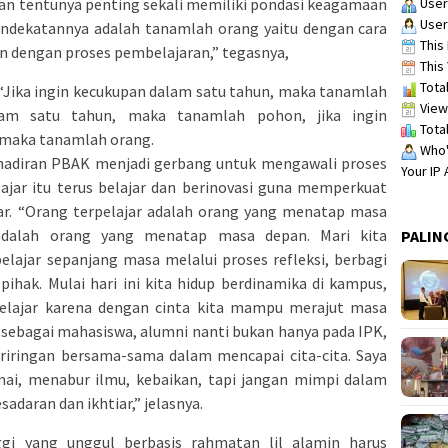
User
 tentunya penting sekali memiliki pondasi keagamaan
User
ndekatannya adalah tanamlah orang yaitu dengan cara
This 
 dengan proses pembelajaran,” tegasnya,
This 
Total
 “Jika ingin kecukupan dalam satu tahun, maka tanamlah
View
lam satu tahun, maka tanamlah pohon, jika ingin
Total
 maka tanamlah orang.
Who's
hadiran PBAK menjadi gerbang untuk mengawali proses
Your IP
ajar itu terus belajar dan berinovasi guna memperkuat
ar. “Orang terpelajar adalah orang yang menatap masa
 adalah orang yang menatap masa depan. Mari kita
PALIN
lajar sepanjang masa melalui proses refleksi, berbagi
ihak. Mulai hari ini kita hidup berdinamika di kampus,
belajar karena dengan cinta kita mampu merajut masa
sebagai mahasiswa, alumni nanti bukan hanya pada IPK,
riringan bersama-sama dalam mencapai cita-cita. Saya
mai, menabur ilmu, kebaikan, tapi jangan mimpi dalam
adaran dan ikhtiar,” jelasnya.
gi yang unggul berbasis rahmatan lil alamin harus