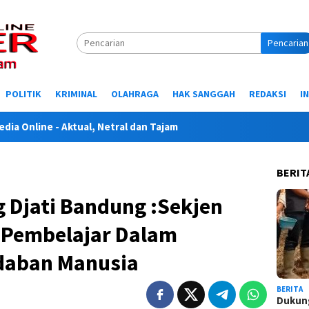
Pencarian
POLITIK
KRIMINAL
OLAHRAGA
HAK SANGGAH
REDAKSI
I
ine - Aktual, Netral dan Tajam
BERIT
 Djati Bandung :Sekjen
 Pembelajar Dalam
aban Manusia
BERITA
Dukung