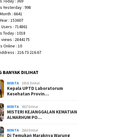
s Today : 369
s Yesterday : 998
Month : 6641
Year : 153607
 Users : 714861
s Today : 1018
 views : 2844175
 Online : 10
 Address : 216.73.216.67
G BANYAK DILIHAT
BERITA
19531 Dilihat
Kepala UPTD Laboratorum
Kesehatan Provin…
BERITA
5927 Dilihat
MISTERI KEJANGGALAN KEMATIAN
ALMARHUM PO…
BERITA
2162 Dilihat
Di Temukan Maraknya Warung