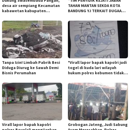
Dukung Swasembada Pangan,
“TIM PENYIDIK KEJATI JABAR
desa air sempiang Kecamatan
TAHAN MANTAN SEKDA KOTA
kabawetan kabupaten
BANDUNG Y.I TERKAIT DUGAAN
Kepahiang Tanam JagungRabu
TIPIKOR KEBUN BINATANG
28 mei 2025
BANDUNG”.
Tanpa Izin! Limbah Pabrik Besi
*Virall lapor bapak kapolri judi
Diduga Diurug ke Sawah Demi
togel di kuda lari wilayah
Bisnis Perumahan
hukum polres kebumen tidak
tersentuh hukum ada apa
Virall lapor bapak kapolri
Grobogan Jateng, Judi Sabung
polres Boyolali mengijankan
Ayam Meresahkan, Polres