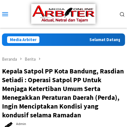
Loncat
ke
Menu
konten
Mobile
Media Arbiter
Selamat Datang di Arb
Beranda
Berita
Kepala Satpol PP Kota Bandung, Rasdian
Setiadi : Operasi Satpol PP Untuk
Menjaga Ketertiban Umum Serta
Menegakkan Peraturan Daerah (Perda),
Ingin Menciptakan Kondisi yang
kondusif selama Ramadan
Admin