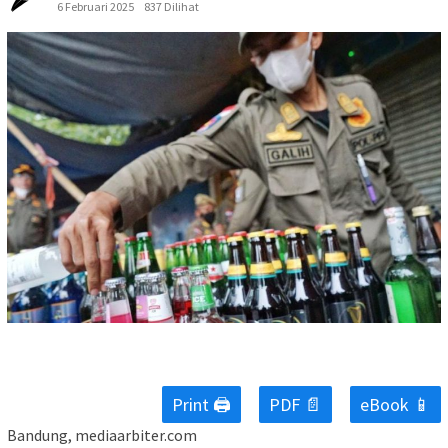
6 Februari 2025
837 Dilihat
Print 🖨
PDF 📄
eBook 📱
Bandung, mediaarbiter.com