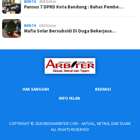
BERITA
2024 Dilihat
Pansus 7 DPRD Kota Bandung : Bahas Pembe…
BERITA
1953 Dilihat
Mafia Solar Bersubsidi Di Duga Bekerjasa…
HAK SANGGAH
REDAKSI
INFO IKLAN
COPYRIGHT © 2020 MEDIAARBITER.COM – AKTUAL, NETRAL DAN TAJAM.
ALL RIGHTS RESERVED