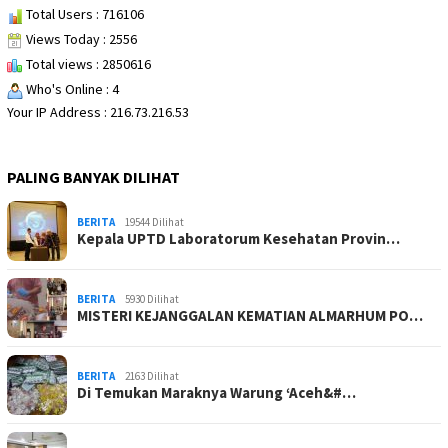
Total Users : 716106
Views Today : 2556
Total views : 2850616
Who's Online : 4
Your IP Address : 216.73.216.53
PALING BANYAK DILIHAT
BERITA
19544 Dilihat
Kepala UPTD Laboratorum Kesehatan Provin…
BERITA
5930 Dilihat
MISTERI KEJANGGALAN KEMATIAN ALMARHUM PO…
BERITA
2163 Dilihat
Di Temukan Maraknya Warung ‘Aceh&#…