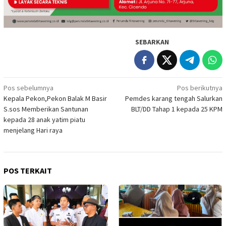
SEBARKAN
Navigasi
Pos sebelumnya
Pos berikutnya
Kepala Pekon,Pekon Balak M Basir
Pemdes karang tengah Salurkan
pos
S.sos Memberikan Santunan
BLT/DD Tahap 1 kepada 25 KPM
kepada 28 anak yatim piatu
menjelang Hari raya
POS TERKAIT