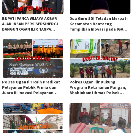
BUPATI PANCA WIJAYA AKBAR
Dua Guru SDI Teladan Merpati
AJAK INSAN PERS BERSINERGI
Kecamatan Bantaeng
BANGUN OGAN ILIR TANPA
Tampilkan Inovasi pada IGA
SEKAT ORGANISASI
Award 2026 Regional IV
Sulawesi
Polres Ogan Ilir Raih Predikat
Polres Ogan Ilir Dukung
Pelayanan Publik Prima dan
Program Ketahanan Pangan,
Juara III Inovasi Pelayanan
Bhabinkamtibmas Polsek
Publik Tingkat Polda Sumsel
Indralaya Hadiri Penanaman
Jagung Pipil di Desa Sungai
Rambutan