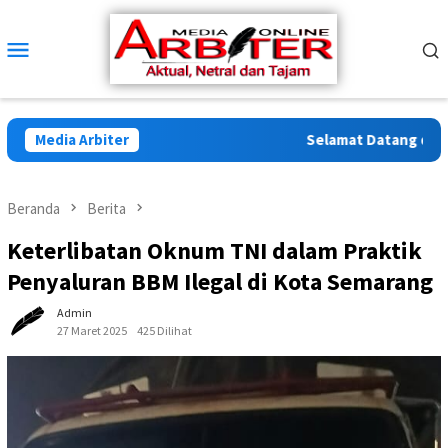
Loncat
ke
Menu
konten
Mobile
Media Arbiter
Selamat Datang di Arbit
Beranda
Berita
Keterlibatan Oknum TNI dalam Praktik
Penyaluran BBM Ilegal di Kota Semarang
Admin
27 Maret 2025
425 Dilihat