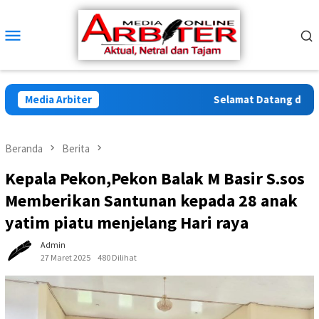
Loncat
ke
Menu
konten
Mobile
Media Arbiter
Selamat Datang di Arbit
Beranda
Berita
Kepala Pekon,Pekon Balak M Basir S.sos
Memberikan Santunan kepada 28 anak
yatim piatu menjelang Hari raya
Admin
27 Maret 2025
480 Dilihat