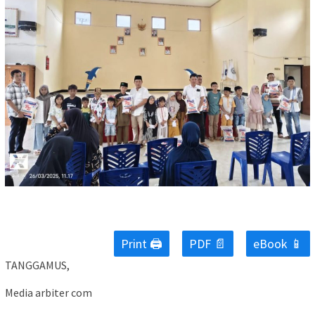
Print 🖨
PDF 📄
eBook 📱
TANGGAMUS,
Media arbiter com