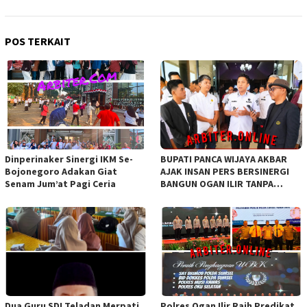
POS TERKAIT
Dinperinaker Sinergi IKM Se-
BUPATI PANCA WIJAYA AKBAR
Bojonegoro Adakan Giat
AJAK INSAN PERS BERSINERGI
Senam Jum’at Pagi Ceria
BANGUN OGAN ILIR TANPA
SEKAT ORGANISASI
Dua Guru SDI Teladan Merpati
Polres Ogan Ilir Raih Predikat