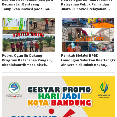
Kecamatan Bantaeng
Pelayanan Publik Prima dan
Tampilkan Inovasi pada IGA
Juara III Inovasi Pelayanan
Award 2026 Regional IV
Publik Tingkat Polda Sumsel
Sulawesi
Polres Ogan Ilir Dukung
Pemkab Melalui BPBD
Program Ketahanan Pangan,
Lamongan Salurkan Dua Tangki
Bhabinkamtibmas Polsek
Air Bersih di Dukuh Bakon,
Indralaya Hadiri Penanaman
Ngimbang
Jagung Pipil di Desa Sungai
Rambutan