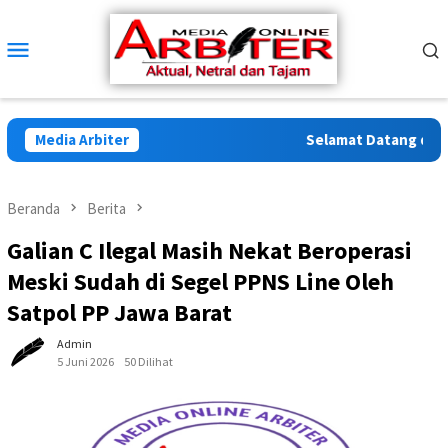
Loncat
ke
Menu
konten
Mobile
Media Arbiter
Selamat Datang di Arbi
Beranda
Berita
Galian C Ilegal Masih Nekat Beroperasi
Meski Sudah di Segel PPNS Line Oleh
Satpol PP Jawa Barat
Admin
5 Juni 2026
50 Dilihat