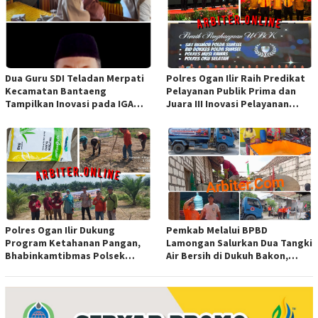
Dua Guru SDI Teladan Merpati
Polres Ogan Ilir Raih Predikat
Kecamatan Bantaeng
Pelayanan Publik Prima dan
Tampilkan Inovasi pada IGA
Juara III Inovasi Pelayanan
Award 2026 Regional IV
Publik Tingkat Polda Sumsel
Sulawesi
Polres Ogan Ilir Dukung
Pemkab Melalui BPBD
Program Ketahanan Pangan,
Lamongan Salurkan Dua Tangki
Bhabinkamtibmas Polsek
Air Bersih di Dukuh Bakon,
Indralaya Hadiri Penanaman
Ngimbang
Jagung Pipil di Desa Sungai
Rambutan