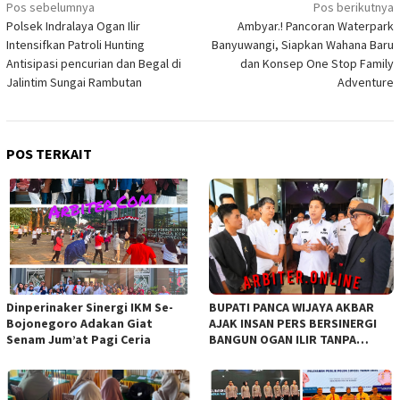
Navigasi
Pos sebelumnya
Pos berikutnya
Polsek Indralaya Ogan Ilir
Ambyar.! Pancoran Waterpark
pos
Intensifkan Patroli Hunting
Banyuwangi, Siapkan Wahana Baru
Antisipasi pencurian dan Begal di
dan Konsep One Stop Family
Jalintim Sungai Rambutan
Adventure
POS TERKAIT
Dinperinaker Sinergi IKM Se-
BUPATI PANCA WIJAYA AKBAR
Bojonegoro Adakan Giat
AJAK INSAN PERS BERSINERGI
Senam Jum’at Pagi Ceria
BANGUN OGAN ILIR TANPA
SEKAT ORGANISASI