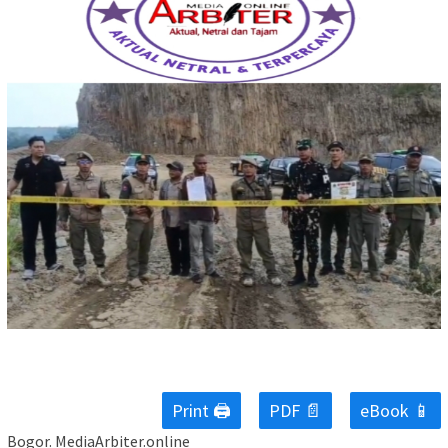
Print 🖨
PDF 📄
eBook 📱
Bogor. MediaArbiter.online