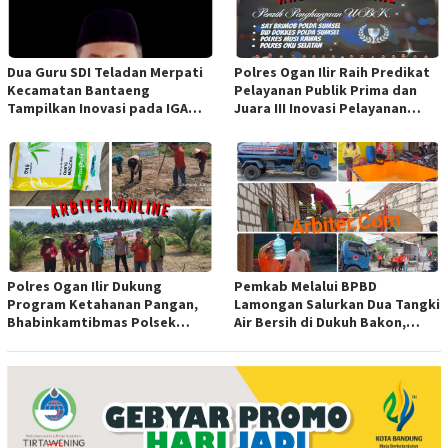
Dua Guru SDI Teladan Merpati
Polres Ogan Ilir Raih Predikat
Kecamatan Bantaeng
Pelayanan Publik Prima dan
Tampilkan Inovasi pada IGA
Juara III Inovasi Pelayanan
Award 2026 Regional IV
Publik Tingkat Polda Sumsel
Sulawesi
Polres Ogan Ilir Dukung
Pemkab Melalui BPBD
Program Ketahanan Pangan,
Lamongan Salurkan Dua Tangki
Bhabinkamtibmas Polsek
Air Bersih di Dukuh Bakon,
Indralaya Hadiri Penanaman
Ngimbang
Jagung Pipil di Desa Sungai
Rambutan