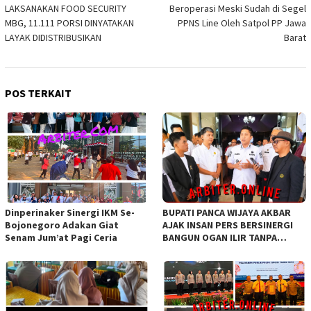
pos
LAKSANAKAN FOOD SECURITY
Beroperasi Meski Sudah di Segel
MBG, 11.111 PORSI DINYATAKAN
PPNS Line Oleh Satpol PP Jawa
LAYAK DIDISTRIBUSIKAN
Barat
POS TERKAIT
Dinperinaker Sinergi IKM Se-
BUPATI PANCA WIJAYA AKBAR
Bojonegoro Adakan Giat
AJAK INSAN PERS BERSINERGI
Senam Jum’at Pagi Ceria
BANGUN OGAN ILIR TANPA
SEKAT ORGANISASI