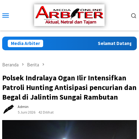
Loncat
ke
Menu
konten
Mobile
Media Arbiter
Selamat Datang di Arb
Beranda
Berita
Polsek Indralaya Ogan Ilir Intensifkan
Patroli Hunting Antisipasi pencurian dan
Begal di Jalintim Sungai Rambutan
Admin
5 Juni 2026
42 Dilihat