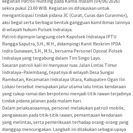
kegiatan Patroli Hunting pada Kamis malam (04/06/2026)
sekira pukul 23.00 WIB. Kegiatan ini difokuskan untuk
mengantisipasi tindak pidana 3C (Curat, Curas dan Curanmor),
aksi begal serta berbagai bentuk gangguan kamtibmas lainnya
di wilayah hukum Polsek Indralaya.
Patroli dipimpin langsung oleh Kapolsek Indralaya IPTU
Rangga Saputra, S.H., M.H., didampingi Kanit Reskrim IPDA
Indra Gunawan, S.H., M.Si., bersama Personel Opsnal Polsek
Indralaya yang tergabung dalam Tim Singo Layo.
Sasaran patroli kali ini menyasar ruas Jalan Lintas Timur
Indralaya–Palembang, tepatnya di wilayah Desa Sungai
Rambutan, Kecamatan Indralaya Utara, Kabupaten Ogan Ilir.
Lokasi tersebut merupakan jalur utama lalu lintas kendaraan
yang cukup ramai dan berpotensi menjadi titik rawan terjadinya
tindak pidana jalanan pada malam hari.
Dalam pelaksanaannya, personel melakukan patroli mobile,
pengawasan pada titik-titik rawan, pemantauan kendaraan
yang melintas, serta pemeriksaan terhadap orang-orang yang
dianggap mencurigakan. Langkah ini dilakukan sebagai upaya