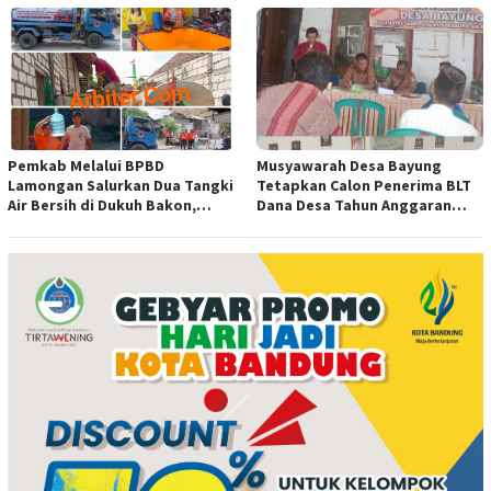
Jagung Pipil di Desa Sungai
Rambutan
Pemkab Melalui BPBD
Musyawarah Desa Bayung
Lamongan Salurkan Dua Tangki
Tetapkan Calon Penerima BLT
Air Bersih di Dukuh Bakon,
Dana Desa Tahun Anggaran
Ngimbang
2026