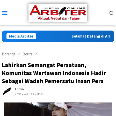
Loncat
ke
Menu
konten
Mobile
Media Arbiter
Selamat Datang di Arbiter M
Beranda
Berita
Lahirkan Semangat Persatuan,
Komunitas Wartawan Indonesia Hadir
Sebagai Wadah Pemersatu Insan Pers
Admin
9 Mei 2026
56 Dilihat