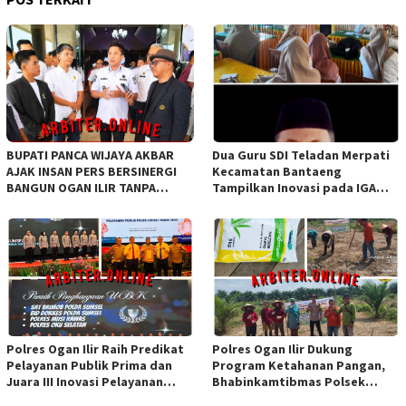
BUPATI PANCA WIJAYA AKBAR
Dua Guru SDI Teladan Merpati
AJAK INSAN PERS BERSINERGI
Kecamatan Bantaeng
BANGUN OGAN ILIR TANPA
Tampilkan Inovasi pada IGA
SEKAT ORGANISASI
Award 2026 Regional IV
Sulawesi
Polres Ogan Ilir Raih Predikat
Polres Ogan Ilir Dukung
Pelayanan Publik Prima dan
Program Ketahanan Pangan,
Juara III Inovasi Pelayanan
Bhabinkamtibmas Polsek
Publik Tingkat Polda Sumsel
Indralaya Hadiri Penanaman