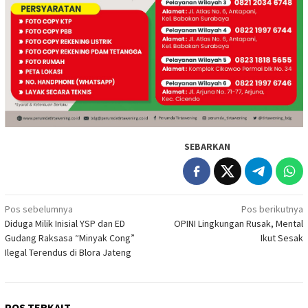
SEBARKAN
Navigasi
Pos sebelumnya
Pos berikutnya
Diduga Milik Inisial YSP dan ED
OPINI Lingkungan Rusak, Mental
pos
Gudang Raksasa “Minyak Cong”
Ikut Sesak
Ilegal Terendus di Blora Jateng
POS TERKAIT