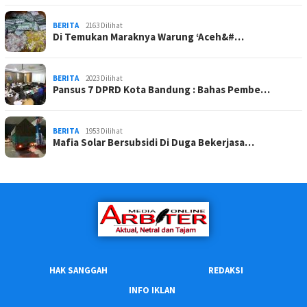
BERITA
2163 Dilihat
Di Temukan Maraknya Warung ‘Aceh&#…
BERITA
2023 Dilihat
Pansus 7 DPRD Kota Bandung : Bahas Pembe…
BERITA
1953 Dilihat
Mafia Solar Bersubsidi Di Duga Bekerjasa…
HAK SANGGAH
REDAKSI
INFO IKLAN