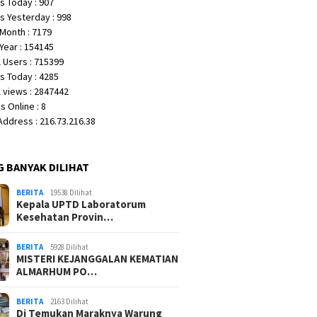
s Today : 907
s Yesterday : 998
Month : 7179
Year : 154145
 Users : 715399
s Today : 4285
 views : 2847442
 Online : 8
 Address : 216.73.216.38
G BANYAK DILIHAT
BERITA
19538 Dilihat
Kepala UPTD Laboratorum
Kesehatan Provin…
BERITA
5928 Dilihat
MISTERI KEJANGGALAN KEMATIAN
ALMARHUM PO…
BERITA
2163 Dilihat
Di Temukan Maraknya Warung