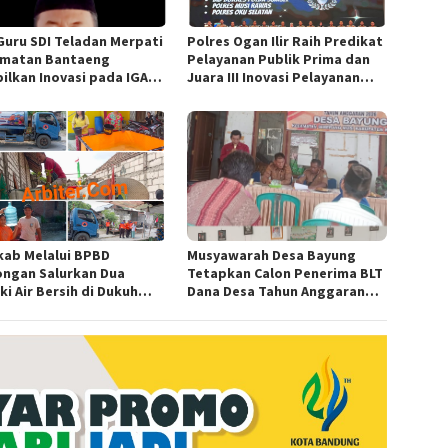
Guru SDI Teladan Merpati
Polres Ogan Ilir Raih Predikat
matan Bantaeng
Pelayanan Publik Prima dan
ilkan Inovasi pada IGA
Juara III Inovasi Pelayanan
d 2026 Regional IV
Publik Tingkat Polda Sumsel
wesi
ab Melalui BPBD
Musyawarah Desa Bayung
ngan Salurkan Dua
Tetapkan Calon Penerima BLT
i Air Bersih di Dukuh
Dana Desa Tahun Anggaran
n, Ngimbang
2026