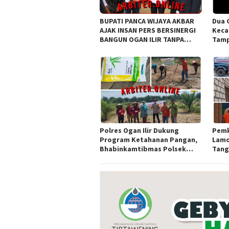
BUPATI PANCA WIJAYA AKBAR
Dua 
AJAK INSAN PERS BERSINERGI
Keca
BANGUN OGAN ILIR TANPA
Tamp
SEKAT ORGANISASI
Awar
Sula
Polres Ogan Ilir Dukung
Pemk
Program Ketahanan Pangan,
Lamo
Bhabinkamtibmas Polsek
Tangk
Indralaya Hadiri Penanaman
Bako
Jagung Pipil di Desa Sungai
Rambutan