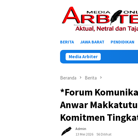
Loncat
ke
konten
BERITA
JAWA BARAT
PENDIDIKAN
Media Arbiter
Beranda
Berita
*Forum Komunikas
Anwar Makkatutu,
Komitmen Tingka
Admin
13 Mei 2026
56 Dilihat