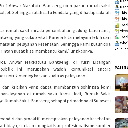
User
rof. Anwar Makatutu Bantaeng merupakan rumah sakit
User
Sulsel. Sehingga salah satu kendala yang dihadapi adalah
This 
This 
Total
r rumah sakit ini ada penambahan gedung baru nanti,
View
Total
ntaeng yang cukup vital. Karena kita melayani lebih dari
Who's
 masalah pelayanan kesehatan. Sehingga kami butuh doa
Your IP
rintah pusat bisa membantu kami,” ungkapnya.
of. Anwar Makkatutu Bantaeng, dr. Yusri Lisangan
PALIN
publik ini merupakan wadah komunikasi antara
at untuk meningkatkan kualitas pelayanan.
 dan kritikan yang dapat membangun sehingga kami
nan-layanan di rumah sakit kami. Jadi, Rumah Sakit
ya Rumah Sakit Bantaeng sebagai primadona di Sulawesi
mandiri dan proaktif, menciptakan pelayanan kesehatan
dali biaya, serta meningkatkan profesionalisme sumber