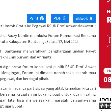
Print 🖨
PDF 📄
eBook 📱
t Umroh Gratis ke Pegawai RSUD Prof. Anwar Makkatutu
athul Fauzy Nurdin membuka Forum Komunikasi Bersama
tutu Kabupaten Bantaeng, Selasa 12, Mei 2025.
ti Bantaeng menyerahkan penghargaan undian Paket
kni Enni Suryani dan Ahrianti.
n digelarnya forum konsultasi publik RSUD Prof. Anwar
 Mengingat, Forum ini dimana rumah sakit daerah mau
 pegawai, dan berbagai pihak.
an ini adanya partisipasi yang aktif, kemudian kita cari
ersama. kegiatan ini bukan dibuat untuk kita ini saling
STATI
gar kita bisa menyelesaikan masalah bersama-sama
”, ujar Bupati.