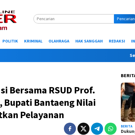
Pencarian
POLITIK
KRIMINAL
OLAHRAGA
HAK SANGGAH
REDAKSI
I
Selamat Da
BERIT
i Bersama RSUD Prof.
 Bupati Bantaeng Nilai
tkan Pelayanan
BERITA
Dukung