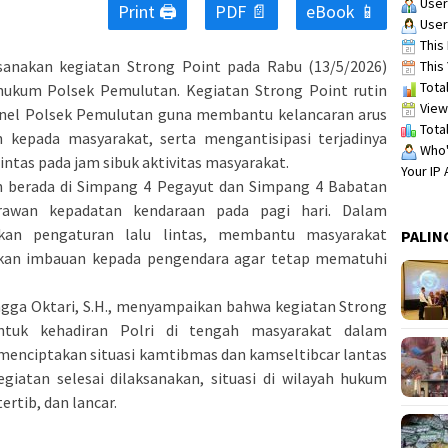
User
Print 🖨
PDF 📄
eBook 📱
User
This 
anakan kegiatan Strong Point pada Rabu (13/5/2026)
This 
Total
h hukum Polsek Pemulutan. Kegiatan Strong Point rutin
View
sonel Polsek Pemulutan guna membantu kelancaran arus
Total
 kepada masyarakat, serta mengantisipasi terjadinya
Who's
ntas pada jam sibuk aktivitas masyarakat.
Your IP
n berada di Simpang 4 Pegayut dan Simpang 4 Babatan
rawan kepadatan kendaraan pada pagi hari. Dalam
ukan pengaturan lalu lintas, membantu masyarakat
PALIN
kan imbauan kepada pengendara agar tetap mematuhi
ga Oktari, S.H., menyampaikan bahwa kegiatan Strong
tuk kehadiran Polri di tengah masyarakat dalam
menciptakan situasi kamtibmas dan kamseltibcar lantas
giatan selesai dilaksanakan, situasi di wilayah hukum
rtib, dan lancar.