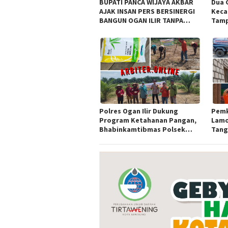
BUPATI PANCA WIJAYA AKBAR
Dua 
AJAK INSAN PERS BERSINERGI
Keca
BANGUN OGAN ILIR TANPA
Tamp
SEKAT ORGANISASI
Awar
Sula
Polres Ogan Ilir Dukung
Pemk
Program Ketahanan Pangan,
Lamo
Bhabinkamtibmas Polsek
Tangk
Indralaya Hadiri Penanaman
Bako
Jagung Pipil di Desa Sungai
Rambutan