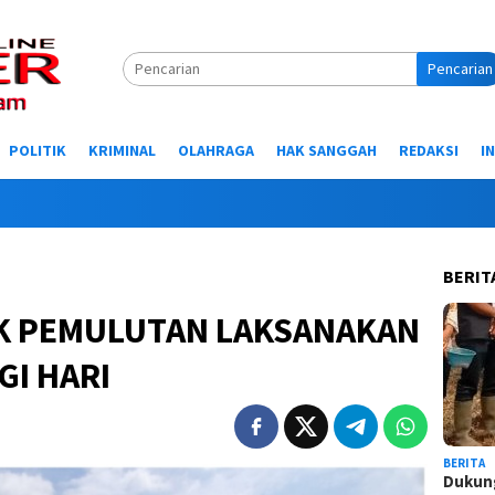
Pencarian
POLITIK
KRIMINAL
OLAHRAGA
HAK SANGGAH
REDAKSI
I
Selama
BERIT
K PEMULUTAN LAKSANAKAN
GI HARI
BERITA
Dukung