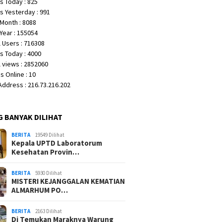
s Today : 825
s Yesterday : 991
Month : 8088
Year : 155054
 Users : 716308
s Today : 4000
 views : 2852060
 Online : 10
 Address : 216.73.216.202
G BANYAK DILIHAT
BERITA
19549 Dilihat
Kepala UPTD Laboratorum
Kesehatan Provin…
BERITA
5930 Dilihat
MISTERI KEJANGGALAN KEMATIAN
ALMARHUM PO…
BERITA
2163 Dilihat
Di Temukan Maraknya Warung