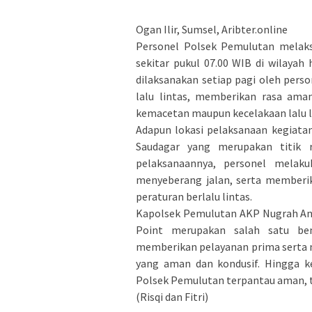
Ogan Ilir, Sumsel, Aribter.online
Personel Polsek Pemulutan melaks
sekitar pukul 07.00 WIB di wilaya
dilaksanakan setiap pagi oleh per
lalu lintas, memberikan rasa aman
kemacetan maupun kecelakaan lalu li
Adapun lokasi pelaksanaan kegiata
Saudagar yang merupakan titik 
pelaksanaannya, personel melak
menyeberang jalan, serta memberi
peraturan berlalu lintas.
Kapolsek Pemulutan AKP Nugrah Ang
Point merupakan salah satu ben
memberikan pelayanan prima serta 
yang aman dan kondusif. Hingga ke
Polsek Pemulutan terpantau aman, te
(Risqi dan Fitri)