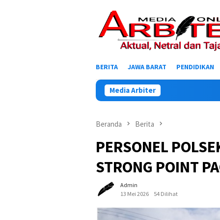
Loncat
ke
konten
BERITA
JAWA BARAT
PENDIDIKAN
Media Arbiter
Beranda
Berita
PERSONEL POLSE
STRONG POINT PA
Admin
13 Mei 2026
54 Dilihat