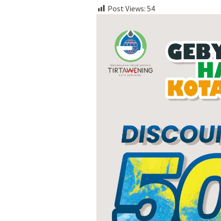
Post Views:
54