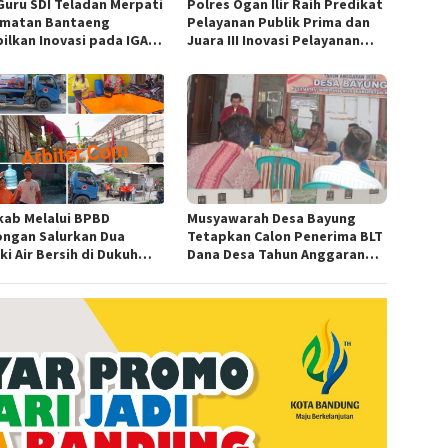
Guru SDI Teladan Merpati
Polres Ogan Ilir Raih Predikat
matan Bantaeng
Pelayanan Publik Prima dan
ilkan Inovasi pada IGA
Juara III Inovasi Pelayanan
d 2026 Regional IV
Publik Tingkat Polda Sumsel
wesi
ab Melalui BPBD
Musyawarah Desa Bayung
ngan Salurkan Dua
Tetapkan Calon Penerima BLT
i Air Bersih di Dukuh
Dana Desa Tahun Anggaran
n, Ngimbang
2026