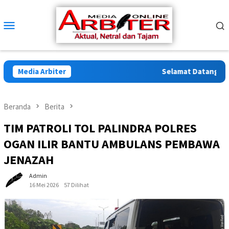
Loncat
ke
Menu
konten
Mobile
Media Arbiter
Selamat Datang di Arb
Beranda
Berita
TIM PATROLI TOL PALINDRA POLRES
OGAN ILIR BANTU AMBULANS PEMBAWA
JENAZAH
Admin
16 Mei 2026
57 Dilihat