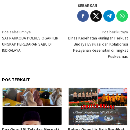
SEBARKAN
Navigasi
Pos sebelumnya
Pos berikutnya
SAT NARKOBA POLRES OGAN ILIR
Dinas Kesehatan Kuningan Perkuat
pos
UNGKAP PEREDARAN SABU DI
Budaya Evaluasi dan Kolaborasi
INDRALAYA
Pelayanan Kesehatan di Tingkat
Puskesmas
POS TERKAIT
Dua Guru SDI Teladan Merpati
Polres Ogan Ilir Raih Predikat