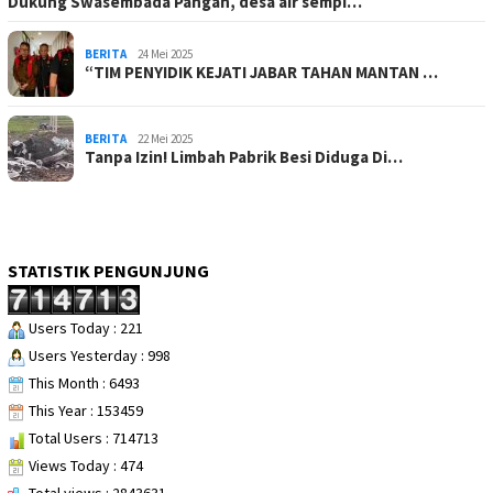
Dukung Swasembada Pangan, desa air sempi…
BERITA
24 Mei 2025
“TIM PENYIDIK KEJATI JABAR TAHAN MANTAN …
BERITA
22 Mei 2025
Tanpa Izin! Limbah Pabrik Besi Diduga Di…
STATISTIK PENGUNJUNG
Users Today : 221
Users Yesterday : 998
This Month : 6493
This Year : 153459
Total Users : 714713
Views Today : 474