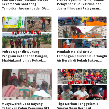
Kecamatan Bantaeng
Pelayanan Publik Prima dan
Tampilkan Inovasi pada IGA
Juara III Inovasi Pelayanan
Award 2026 Regional IV
Publik Tingkat Polda Sumsel
Sulawesi
Polres Ogan Ilir Dukung
Pemkab Melalui BPBD
Program Ketahanan Pangan,
Lamongan Salurkan Dua Tangki
Bhabinkamtibmas Polsek
Air Bersih di Dukuh Bakon,
Indralaya Hadiri Penanaman
Ngimbang
Jagung Pipil di Desa Sungai
Rambutan
Musyawarah Desa Bayung
Tiga Korban Tenggelam di
Tetapkan Calon Penerima BLT
Sungai Ogan Berhasil