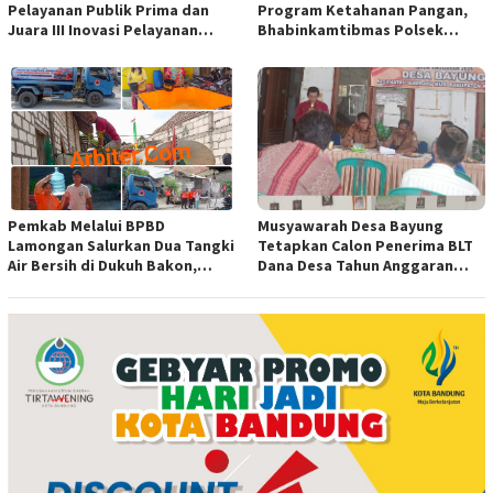
Pelayanan Publik Prima dan
Program Ketahanan Pangan,
Juara III Inovasi Pelayanan
Bhabinkamtibmas Polsek
Publik Tingkat Polda Sumsel
Indralaya Hadiri Penanaman
Jagung Pipil di Desa Sungai
Rambutan
Pemkab Melalui BPBD
Musyawarah Desa Bayung
Lamongan Salurkan Dua Tangki
Tetapkan Calon Penerima BLT
Air Bersih di Dukuh Bakon,
Dana Desa Tahun Anggaran
Ngimbang
2026