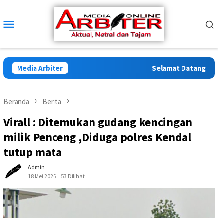
Loncat
ke
Menu
konten
Mobile
Media Arbiter
Selamat Datang di Arbi
Beranda
Berita
Virall : Ditemukan gudang kencingan
milik Penceng ,Diduga polres Kendal
tutup mata
Admin
18 Mei 2026
53 Dilihat