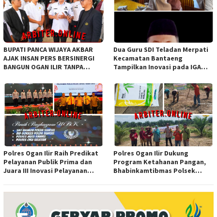
BUPATI PANCA WIJAYA AKBAR
Dua Guru SDI Teladan Merpati
AJAK INSAN PERS BERSINERGI
Kecamatan Bantaeng
BANGUN OGAN ILIR TANPA
Tampilkan Inovasi pada IGA
SEKAT ORGANISASI
Award 2026 Regional IV
Sulawesi
Polres Ogan Ilir Raih Predikat
Polres Ogan Ilir Dukung
Pelayanan Publik Prima dan
Program Ketahanan Pangan,
Juara III Inovasi Pelayanan
Bhabinkamtibmas Polsek
Publik Tingkat Polda Sumsel
Indralaya Hadiri Penanaman
Jagung Pipil di Desa Sungai
Rambutan