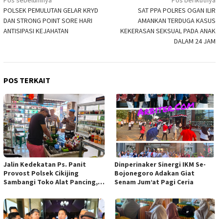
Navigasi
POLSEK PEMULUTAN GELAR KRYD
SAT PPA POLRES OGAN ILIR
pos
DAN STRONG POINT SORE HARI
AMANKAN TERDUGA KASUS
ANTISIPASI KEJAHATAN
KEKERASAN SEKSUAL PADA ANAK
DALAM 24 JAM
POS TERKAIT
Jalin Kedekatan Ps. Panit
Dinperinaker Sinergi IKM Se-
Provost Polsek Cikijing
Bojonegoro Adakan Giat
Sambangi Toko Alat Pancing,
Senam Jum’at Pagi Ceria
Sampaikan Himbauan
Kamtibmas