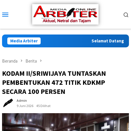
Loncat
ke
Menu
konten
Mobile
Media Arbiter
Selamat Datang di Arb
Beranda
Berita
KODAM II/SRIWIJAYA TUNTASKAN
PEMBENTUKAN 472 TITIK KDKMP
SECARA 100 PERSEN
Admin
9 Juni 2026
45 Dilihat