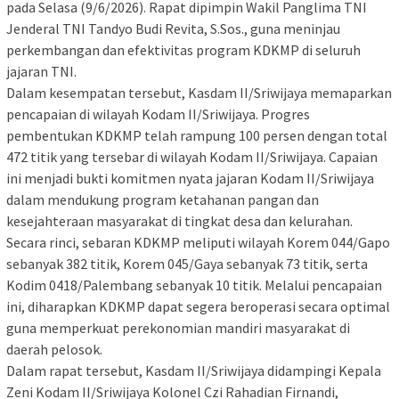
pada Selasa (9/6/2026). Rapat dipimpin Wakil Panglima TNI
Jenderal TNI Tandyo Budi Revita, S.Sos., guna meninjau
perkembangan dan efektivitas program KDKMP di seluruh
jajaran TNI.
Dalam kesempatan tersebut, Kasdam II/Sriwijaya memaparkan
pencapaian di wilayah Kodam II/Sriwijaya. Progres
pembentukan KDKMP telah rampung 100 persen dengan total
472 titik yang tersebar di wilayah Kodam II/Sriwijaya. Capaian
ini menjadi bukti komitmen nyata jajaran Kodam II/Sriwijaya
dalam mendukung program ketahanan pangan dan
kesejahteraan masyarakat di tingkat desa dan kelurahan.
Secara rinci, sebaran KDKMP meliputi wilayah Korem 044/Gapo
sebanyak 382 titik, Korem 045/Gaya sebanyak 73 titik, serta
Kodim 0418/Palembang sebanyak 10 titik. Melalui pencapaian
ini, diharapkan KDKMP dapat segera beroperasi secara optimal
guna memperkuat perekonomian mandiri masyarakat di
daerah pelosok.
Dalam rapat tersebut, Kasdam II/Sriwijaya didampingi Kepala
Zeni Kodam II/Sriwijaya Kolonel Czi Rahadian Firnandi,